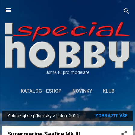
Přeskočit na hlavní obsah
Jsme tu pro modeláře
KATALOG - ESHOP
NOVINKY
KLUB
DALŠÍ…
KONTAKT
Zobrazují se příspěvky z leden, 2014
ZOBRAZIT VŠE
P
ř
Supermarine Seafire Mk.III