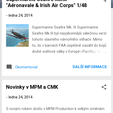
í
"Aéronavale & Irish Air Corps" 1/48
s
p
-
ledna 24, 2014
ě
v
Supermarine Seafire Mk. III Supermarine
k
Seafire Mk.III byl nejvýkonnějši válečnou verzí
y
tohoto slavného námořního stíhače. Mimo
to, že v barvách FAA úspěšně zasáhl do bojů
druhé světové války v Evropě i Pacifiku, tak
byl po ukončení války úspěšně exportován.
Byl zařazen do výzbroje francouzského
DALŠÍ INFORMACE
Okomentovat
Aéronavale a Irish Air Corps. Zatím co k
Aéronavale byly zařazeny Seafiry ve velkém
počtu (141 kusů), Irská republika zakoupila
Novinky v MPM a CMK
jen 12 kusů Seafirů Mk.III. Francouzské
Seafiry operovaly v Evropě, část byla ale
-
ledna 24, 2014
nasazena ve Francouzské Indočíně.
Operovaly s plným námořním vybavením jak
S novým rokem došlo v MPM Production k velkým změnám.
z letadlových lodí, tak z pozemních základen.