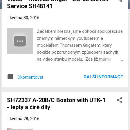
í
Service SH48141
s
p
-
května 30, 2016
ě
v
Začátkem března jsme dohodli spolupráci se
k
známým německým youtuberem a
y
modelářem Thomasem Grigatem, který
dokáže pozoruhodným způsobem zachytit
na video stavbu modelu. Zde již máme
výsledek jeho práce na našem SH48141 -
SG-38 Slovak Service. Thomas byl s
DALŠÍ INFORMACE
Okomentovat
modelem nadmíru spokojen, citujeme:
"Materiál a tvary malých částí jsou úžasné a
pracuje se s nimi opravdu báječně." V
SH72337 A-20B/C Boston with UTK-1
případě, že byste chtěli Thomase trumfnout,
- lepty a čiré díly
odkaz na náš e-shop, kde si můžete
stavebnici zakoupit naleznete ZDE .
-
května 28, 2016
Thomasův YouTube kanál