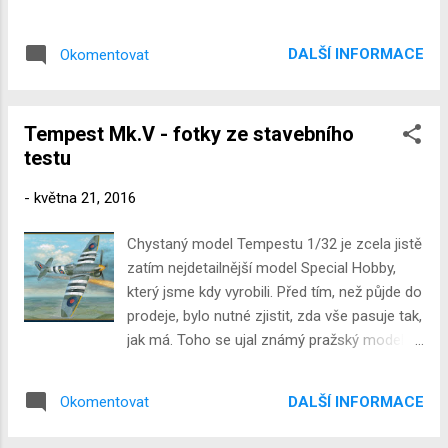
DALŠÍ INFORMACE
Okomentovat
Tempest Mk.V - fotky ze stavebního
testu
-
května 21, 2016
Chystaný model Tempestu 1/32 je zcela jistě
zatím nejdetailnější model Special Hobby,
který jsme kdy vyrobili. Před tím, než půjde do
prodeje, bylo nutné zjistit, zda vše pasuje tak,
jak má. Toho se ujal známý pražský modelář
Míla Hrabaň. Zde je několik fotografií z jeho
stavby. Model má Míla nastříkaný (barvy
DALŠÍ INFORMACE
Okomentovat
Mr.Paint) a čeká na obtisky. Ty jsou
momentálně v tisku.