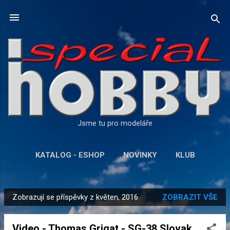
Přeskočit na hlavní obsah
Jsme tu pro modeláře
KATALOG - ESHOP
NOVINKY
KLUB
DALŠÍ…
KONTAKT
Zobrazují se příspěvky z květen, 2016
ZOBRAZIT VŠE
P
ř
Video - Thomas Grigat - SG-38 Slovak