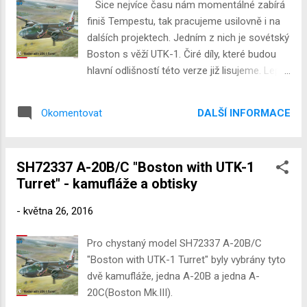
Sice nejvíce času nám momentálné zabírá
finiš Tempestu, tak pracujeme usilovně i na
dalśích projektech. Jedním z nich je sovétský
Boston s věží UTK-1. Čiré díly, které budou
hlavní odlišností této verze již lisujeme. Lepty
pro exterier i interier věže jsou již také
nakresleny. Druhým takovým projektem je
DALŠÍ INFORMACE
Okomentovat
Bücker Bü 181 Bestmann 1/48. I čiré díly pro
tento model lisujeme.
SH72337 A-20B/C "Boston with UTK-1
Turret" - kamufláže a obtisky
-
května 26, 2016
Pro chystaný model SH72337 A-20B/C
"Boston with UTK-1 Turret" byly vybrány tyto
dvě kamufláže, jedna A-20B a jedna A-
20C(Boston Mk.III).