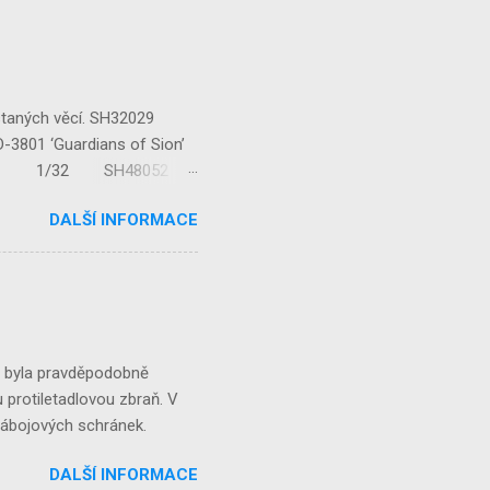
staných věcí. SH32029
‘Guardians of Sion’
/32 1/32 SH48052
...
DALŠÍ INFORMACE
á byla pravděpodobně
 protiletadlovou zbraň. V
 nábojových schránek.
DALŠÍ INFORMACE