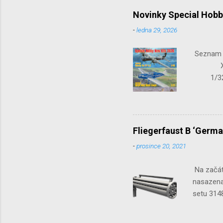
Novinky Special Hobb
-
ledna 29, 2026
Seznam n
X-15-1
1/32 S
Seafir
Fliegerfaust B ‘Germa
-
prosince 20, 2021
Na začát
nasazena 
setu 3148