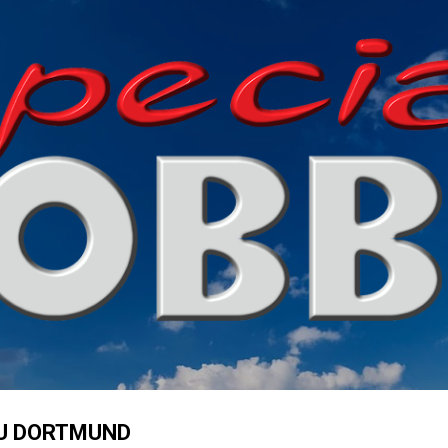
Přeskočit na hlavní obsah
U DORTMUND