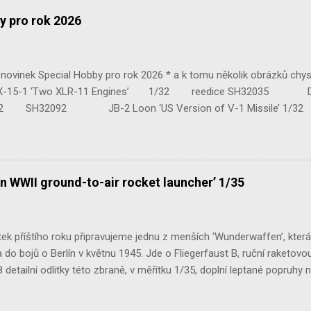
y pro rok 2026
ovinek Special Hobby pro rok 2026 * a k tomu několik obrázků chy
 ‘Two XLR-11 Engines’ 1/32 reedice SH32035 D-3801 
H32092 JB-2 Loon ‘US Version of V-1 Missile’ 1
e Mk.III 1/48 reissue SH48160 Baltimore Mk.I 1/48 
n WWII ground-to-air rocket launcher’ 1/35
ek příštího roku připravujeme jednu z menších ‘Wunderwaffen’, kter
do bojů o Berlín v květnu 1945. Jde o Fliegerfaust B, ruční raketovou
 detailní odlitky této zbraně, v měřítku 1/35, doplní leptané popruhy