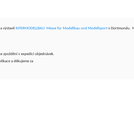
na výstavě
INTERMODELLBAU Messe für Modellbau und Modellsport
v Dortmundu. Náv
e zpoždění v expedici objednávek.
likace a děkujeme za