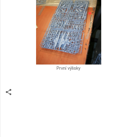
První výlisky
K
o
m
e