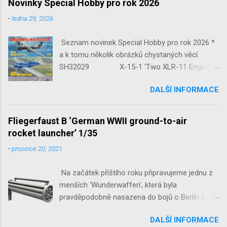
Novinky Special Hobby pro rok 2026
-
ledna 29, 2026
Seznam novinek Special Hobby pro rok 2026 *
a k tomu několik obrázků chystaných věcí.
SH32029 X-15-1 ‘Two XLR-11 Engines’
1/32 reedice SH32035 D-3801
DALŠÍ INFORMACE
‘Guardians of Sion’ 1/32 SH32092
JB-2 Loon ‘US Version of V-1 Missile’
1/32 1/32 SH48052 Seafire
Fliegerfaust B ‘German WWII ground-to-air
Mk.III 1/48 reissue SH48160
rocket launcher’ 1/35
Baltimore Mk.I 1/48 ...
-
prosince 20, 2021
Na začátek příštího roku připravujeme jednu z
menších ‘Wunderwaffen’, která byla
pravděpodobně nasazena do bojů o Berlín v
květnu 1945. Jde o Fliegerfaust B, ruční
DALŠÍ INFORMACE
raketovou protiletadlovou zbraň. V setu 3148