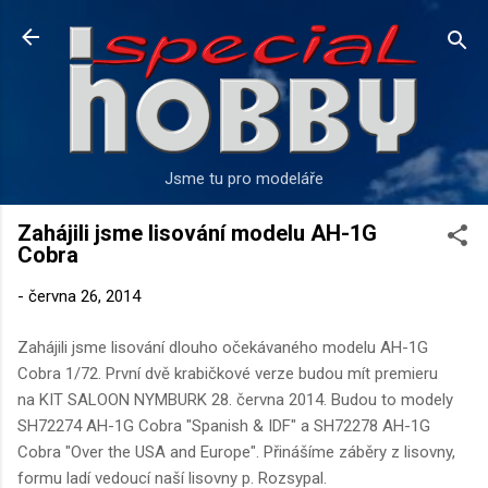
Přeskočit na hlavní obsah
Jsme tu pro modeláře
Zahájili jsme lisování modelu AH-1G
Cobra
-
června 26, 2014
Zahájili jsme lisování dlouho očekávaného modelu AH-1G
Cobra 1/72. První dvě krabičkové verze budou mít premieru
na KIT SALOON NYMBURK 28. června 2014. Budou to modely
SH72274 AH-1G Cobra "Spanish & IDF" a SH72278 AH-1G
Cobra "Over the USA and Europe". Přinášíme záběry z lisovny,
formu ladí vedoucí naší lisovny p. Rozsypal.