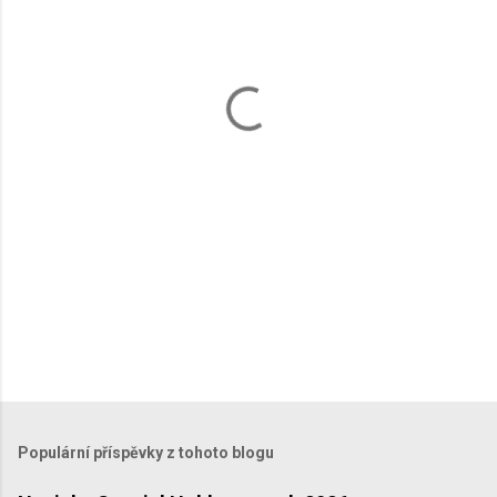
n
t
á
ř
e
Populární příspěvky z tohoto blogu