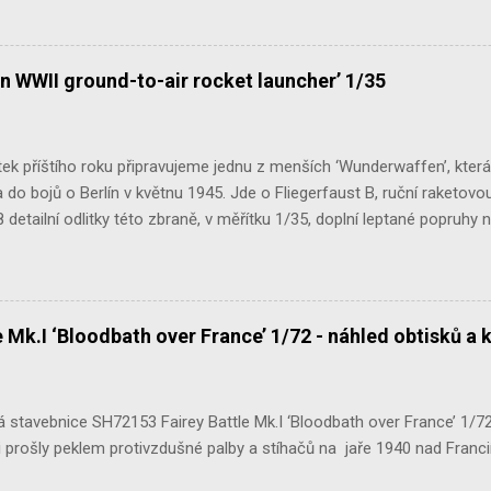
n WWII ground-to-air rocket launcher’ 1/35
ek příštího roku připravujeme jednu z menších ‘Wunderwaffen’, kter
do bojů o Berlín v květnu 1945. Jde o Fliegerfaust B, ruční raketovou
 detailní odlitky této zbraně, v měřítku 1/35, doplní leptané popruhy
 Mk.I ‘Bloodbath over France’ 1/72 - náhled obtisků a 
stavebnice SH72153 Fairey Battle Mk.I ‘Bloodbath over France’ 1/72 n
 prošly peklem protivzdušné palby a stíhačů na jaře 1940 nad Francií 