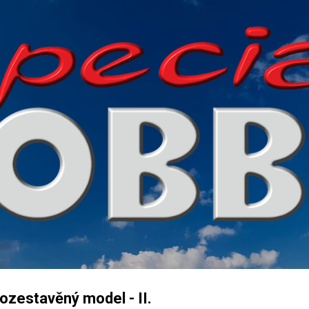
Přeskočit na hlavní obsah
ozestavěný model - II.