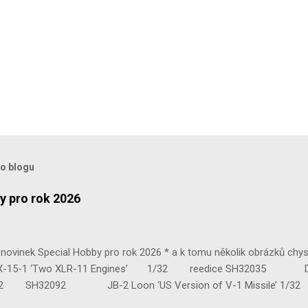
to blogu
y pro rok 2026
ovinek Special Hobby pro rok 2026 * a k tomu několik obrázků chy
 ‘Two XLR-11 Engines’ 1/32 reedice SH32035 D-3801 
H32092 JB-2 Loon ‘US Version of V-1 Missile’ 1
e Mk.III 1/48 reissue SH48160 Baltimore Mk.I 1/48 