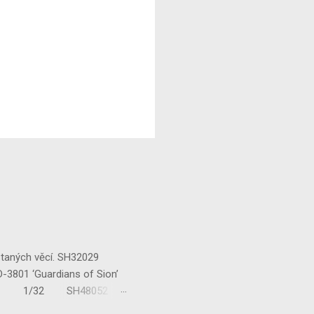
staných věcí. SH32029
‘Guardians of Sion’
/32 1/32 SH48052
...