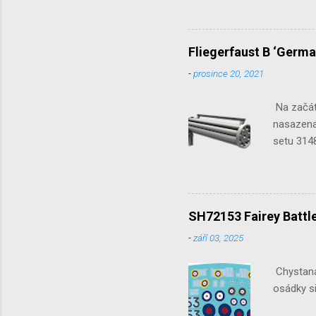
Fliegerfaust B ‘Germa
-
prosince 20, 2021
Na začát
nasazena 
setu 3148
SH72153 Fairey Battle
-
září 03, 2025
Chystaná 
osádky si