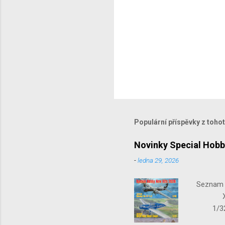
Populární příspěvky z toho
Novinky Special Hobb
-
ledna 29, 2026
Seznam n
X-15-1
1/32 S
Seafir