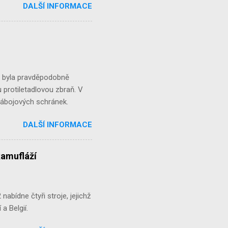
DALŠÍ INFORMACE
á byla pravděpodobně
 protiletadlovou zbraň. V
 nábojových schránek.
DALŠÍ INFORMACE
kamufláží
abídne čtyři stroje, jejichž
a Belgií.