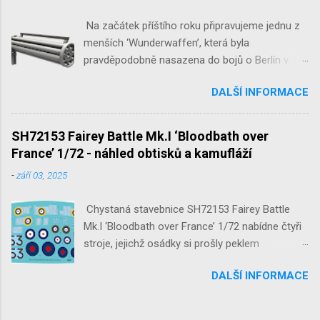
Na začátek příštího roku připravujeme jednu z
menších ‘Wunderwaffen’, která byla
pravděpodobně nasazena do bojů o Berlín v
květnu 1945. Jde o Fliegerfaust B, ruční
DALŠÍ INFORMACE
raketovou protiletadlovou zbraň. V setu 3148
detailní odlitky této zbraně, v měřítku 1/35,
doplní leptané popruhy nábojových schránek.
SH72153 Fairey Battle Mk.I ‘Bloodbath over
France’ 1/72 - náhled obtisků a kamufláží
-
září 03, 2025
Chystaná stavebnice SH72153 Fairey Battle
Mk.I ‘Bloodbath over France’ 1/72 nabídne čtyři
stroje, jejichž osádky si prošly peklem
protivzdušné palby a stíhačů na jaře 1940 nad
DALŠÍ INFORMACE
Francií a Belgií.