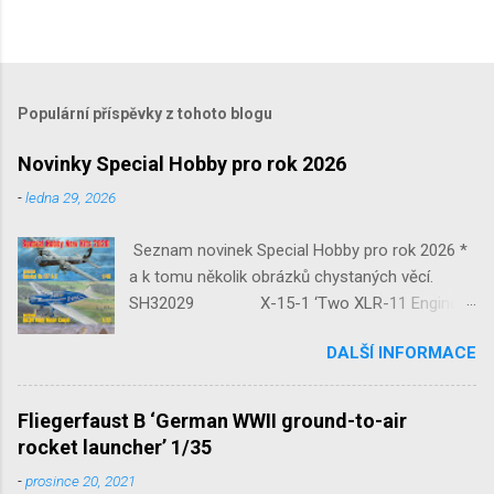
Populární příspěvky z tohoto blogu
Novinky Special Hobby pro rok 2026
-
ledna 29, 2026
Seznam novinek Special Hobby pro rok 2026 *
a k tomu několik obrázků chystaných věcí.
SH32029 X-15-1 ‘Two XLR-11 Engines’
1/32 reedice SH32035 D-3801
DALŠÍ INFORMACE
‘Guardians of Sion’ 1/32 SH32092
JB-2 Loon ‘US Version of V-1 Missile’
1/32 1/32 SH48052 Seafire
Fliegerfaust B ‘German WWII ground-to-air
Mk.III 1/48 reissue SH48160
rocket launcher’ 1/35
Baltimore Mk.I 1/48 ...
-
prosince 20, 2021