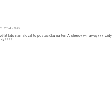
adu 2024 v 0:43
ětlit kdo namaloval tu postavičku na ten Archeruv wirraway??? vždy
inak????