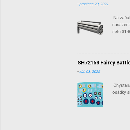
-
prosince 20, 2021
Na začát
nasazena 
setu 3148
SH72153 Fairey Battle
-
září 03, 2025
Chystaná 
osádky si