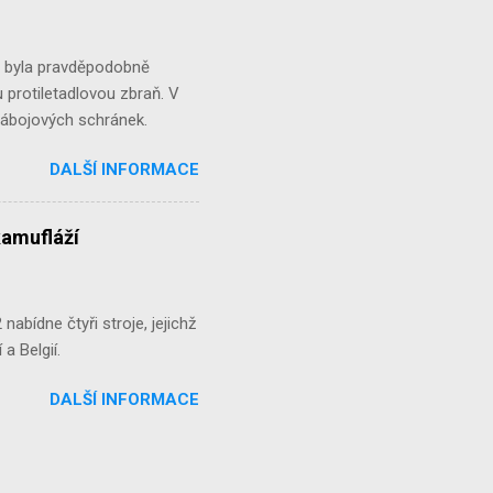
á byla pravděpodobně
 protiletadlovou zbraň. V
 nábojových schránek.
DALŠÍ INFORMACE
kamufláží
abídne čtyři stroje, jejichž
a Belgií.
DALŠÍ INFORMACE