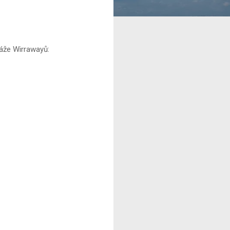
láže Wirrawayů: