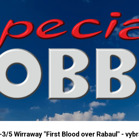
Přeskočit na hlavní obsah
5 Wirraway "First Blood over Rabaul" - vyb