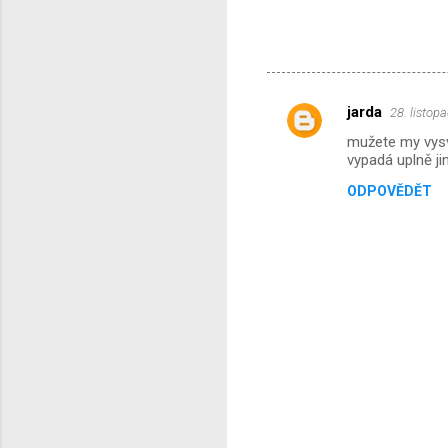
jarda
28. listop
K
mužete my vysv
o
vypadá uplně j
m
ODPOVĚDĚT
e
n
t
á
ř
e