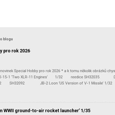
to blogu
y pro rok 2026
ovinek Special Hobby pro rok 2026 * a k tomu několik obrázků chy
 ‘Two XLR-11 Engines’ 1/32 reedice SH32035 D-3801 
H32092 JB-2 Loon ‘US Version of V-1 Missile’ 1
e Mk.III 1/48 reissue SH48160 Baltimore Mk.I 1/48 
n WWII ground-to-air rocket launcher’ 1/35