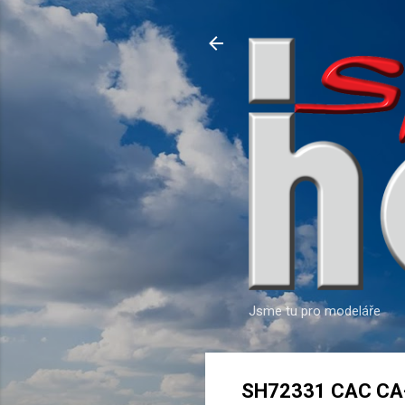
Jsme tu pro modeláře
SH72331 CAC CA-3/