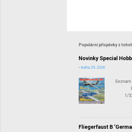
O
k
o
m
Populární příspěvky z toho
e
n
t
Novinky Special Hobb
o
v
-
ledna 29, 2026
a
t
Seznam n
X-15-1
1/32 S
Seafir
Fliegerfaust B ‘Germa