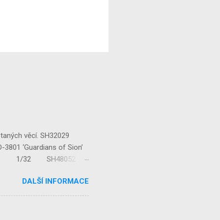
staných věcí. SH32029
‘Guardians of Sion’
/32 1/32 SH48052
...
DALŠÍ INFORMACE