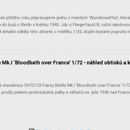
ek příštího roku připravujeme jednu z menších ‘Wunderwaffen’, kter
do bojů o Berlín v květnu 1945. Jde o Fliegerfaust B, ruční raketovou
 detailní odlitky této zbraně, v měřítku 1/35, doplní leptané popruhy
 Mk.I ‘Bloodbath over France’ 1/72 - náhled obtisků a 
stavebnice SH72153 Fairey Battle Mk.I ‘Bloodbath over France’ 1/72 n
 prošly peklem protivzdušné palby a stíhačů na jaře 1940 nad Francií 