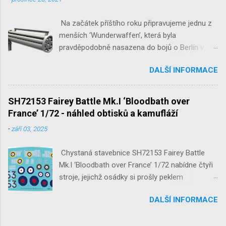
Na začátek příštího roku připravujeme jednu z
menších ‘Wunderwaffen’, která byla
pravděpodobně nasazena do bojů o Berlín v
květnu 1945. Jde o Fliegerfaust B, ruční
DALŠÍ INFORMACE
raketovou protiletadlovou zbraň. V setu 3148
detailní odlitky této zbraně, v měřítku 1/35,
doplní leptané popruhy nábojových schránek.
SH72153 Fairey Battle Mk.I ‘Bloodbath over
France’ 1/72 - náhled obtisků a kamufláží
-
září 03, 2025
Chystaná stavebnice SH72153 Fairey Battle
Mk.I ‘Bloodbath over France’ 1/72 nabídne čtyři
stroje, jejichž osádky si prošly peklem
protivzdušné palby a stíhačů na jaře 1940 nad
DALŠÍ INFORMACE
Francií a Belgií.