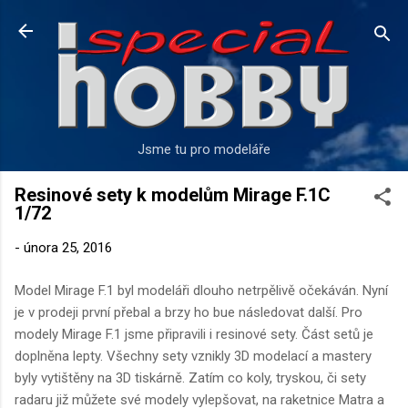
Přeskočit na hlavní obsah
Jsme tu pro modeláře
Resinové sety k modelům Mirage F.1C
1/72
-
února 25, 2016
Model Mirage F.1 byl modeláři dlouho netrpělivě očekáván. Nyní
je v prodeji první přebal a brzy ho bue následovat další. Pro
modely Mirage F.1 jsme připravili i resinové sety. Část setů je
doplněna lepty. Všechny sety vznikly 3D modelací a mastery
byly vytištěny na 3D tiskárně. Zatím co koly, tryskou, či sety
radaru již můžete své modely vylepšovat, na raketnice Matra a