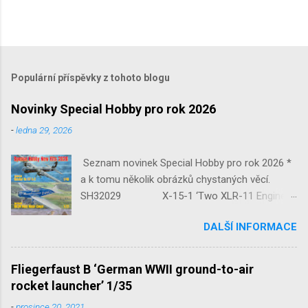
Populární příspěvky z tohoto blogu
Novinky Special Hobby pro rok 2026
-
ledna 29, 2026
Seznam novinek Special Hobby pro rok 2026 *
a k tomu několik obrázků chystaných věcí.
SH32029 X-15-1 ‘Two XLR-11 Engines’
1/32 reedice SH32035 D-3801
DALŠÍ INFORMACE
‘Guardians of Sion’ 1/32 SH32092
JB-2 Loon ‘US Version of V-1 Missile’
1/32 1/32 SH48052 Seafire
Fliegerfaust B ‘German WWII ground-to-air
Mk.III 1/48 reissue SH48160
rocket launcher’ 1/35
Baltimore Mk.I 1/48 ...
-
prosince 20, 2021