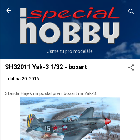
Přeskočit na hlavní obsah
Jsme tu pro modeláře
SH32011 Yak-3 1/32 - boxart
-
dubna 20, 2016
Standa Hájek mi poslal první boxart na Yak-3.