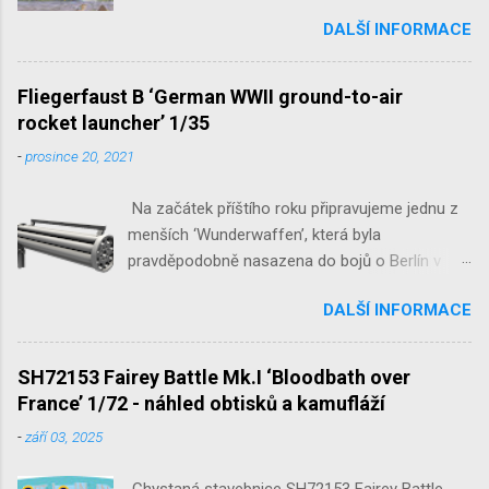
1/32 reedice SH32035 D-3801
DALŠÍ INFORMACE
‘Guardians of Sion’ 1/32 SH32092
JB-2 Loon ‘US Version of V-1 Missile’
1/32 1/32 SH48052 Seafire
Fliegerfaust B ‘German WWII ground-to-air
Mk.III 1/48 reissue SH48160
rocket launcher’ 1/35
Baltimore Mk.I 1/48 ...
-
prosince 20, 2021
Na začátek příštího roku připravujeme jednu z
menších ‘Wunderwaffen’, která byla
pravděpodobně nasazena do bojů o Berlín v
květnu 1945. Jde o Fliegerfaust B, ruční
DALŠÍ INFORMACE
raketovou protiletadlovou zbraň. V setu 3148
detailní odlitky této zbraně, v měřítku 1/35,
doplní leptané popruhy nábojových schránek.
SH72153 Fairey Battle Mk.I ‘Bloodbath over
France’ 1/72 - náhled obtisků a kamufláží
-
září 03, 2025
Chystaná stavebnice SH72153 Fairey Battle