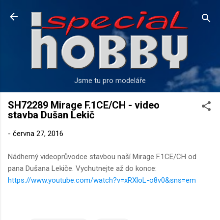
Přeskočit na hlavní obsah
Jsme tu pro modeláře
SH72289 Mirage F.1CE/CH - video
stavba Dušan Lekič
-
června 27, 2016
Nádherný videoprůvodce stavbou naší Mirage F.1CE/CH od
pana Dušana Lekiče. Vychutnejte až do konce:
https://www.youtube.com/watch?v=xRXloL-o8v0&sns=em