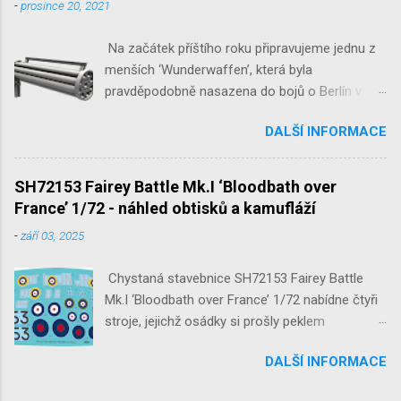
-
prosince 20, 2021
Na začátek příštího roku připravujeme jednu z
menších ‘Wunderwaffen’, která byla
pravděpodobně nasazena do bojů o Berlín v
květnu 1945. Jde o Fliegerfaust B, ruční
DALŠÍ INFORMACE
raketovou protiletadlovou zbraň. V setu 3148
detailní odlitky této zbraně, v měřítku 1/35,
doplní leptané popruhy nábojových schránek.
SH72153 Fairey Battle Mk.I ‘Bloodbath over
France’ 1/72 - náhled obtisků a kamufláží
-
září 03, 2025
Chystaná stavebnice SH72153 Fairey Battle
Mk.I ‘Bloodbath over France’ 1/72 nabídne čtyři
stroje, jejichž osádky si prošly peklem
protivzdušné palby a stíhačů na jaře 1940 nad
DALŠÍ INFORMACE
Francií a Belgií.