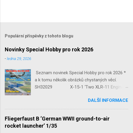
Populární příspěvky z tohoto blogu
Novinky Special Hobby pro rok 2026
-
ledna 29, 2026
Seznam novinek Special Hobby pro rok 2026 *
a k tomu několik obrázků chystaných věcí.
SH32029 X-15-1 ‘Two XLR-11 Engines’
1/32 reedice SH32035 D-3801
DALŠÍ INFORMACE
‘Guardians of Sion’ 1/32 SH32092
JB-2 Loon ‘US Version of V-1 Missile’
1/32 1/32 SH48052 Seafire
Fliegerfaust B ‘German WWII ground-to-air
Mk.III 1/48 reissue SH48160
rocket launcher’ 1/35
Baltimore Mk.I 1/48 ...