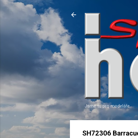
Jsme tu pro modeláře
SH72306 Barracud