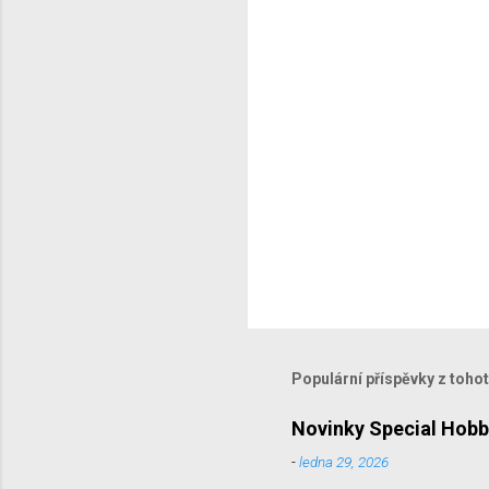
ř
e
Populární příspěvky z toho
Novinky Special Hobb
-
ledna 29, 2026