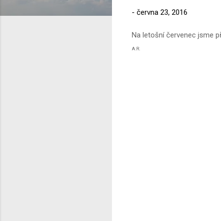
-
června 23, 2016
Na letošní červenec jsme př
A.R.