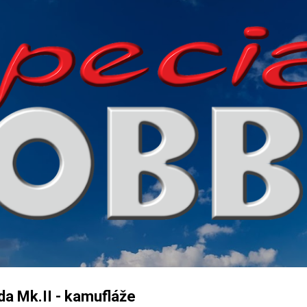
Přeskočit na hlavní obsah
a Mk.II - kamufláže