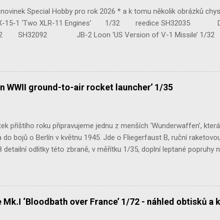
ovinek Special Hobby pro rok 2026 * a k tomu několik obrázků chy
 ‘Two XLR-11 Engines’ 1/32 reedice SH32035 D-3801 
H32092 JB-2 Loon ‘US Version of V-1 Missile’ 1
e Mk.III 1/48 reissue SH48160 Baltimore Mk.I 1/48 
n WWII ground-to-air rocket launcher’ 1/35
ek příštího roku připravujeme jednu z menších ‘Wunderwaffen’, kter
do bojů o Berlín v květnu 1945. Jde o Fliegerfaust B, ruční raketovou
 detailní odlitky této zbraně, v měřítku 1/35, doplní leptané popruhy
 Mk.I ‘Bloodbath over France’ 1/72 - náhled obtisků a 