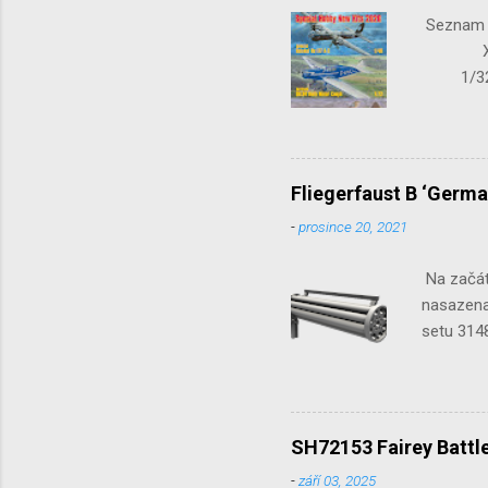
Seznam n
X-15-1
1/32 S
Seafir
Fliegerfaust B ‘Germa
-
prosince 20, 2021
Na začát
nasazena 
setu 3148
SH72153 Fairey Battle
-
září 03, 2025