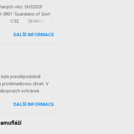
staných věcí. SH32029
‘Guardians of Sion’
/32 1/32 SH48052
...
DALŠÍ INFORMACE
á byla pravděpodobně
 protiletadlovou zbraň. V
 nábojových schránek.
DALŠÍ INFORMACE
kamufláží