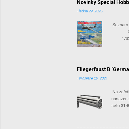
Novinky Special Hobb
-
ledna 29, 2026
Seznam n
X-15-1
1/32 S
Seafir
Fliegerfaust B ‘Germa
-
prosince 20, 2021
Na začát
nasazena 
setu 3148