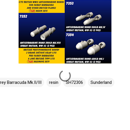
rey Barracuda Mk.II/III
resin
SH72306
Sunderland