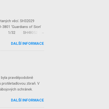
staných věcí. SH32029
‘Guardians of Sion’
/32 1/32 SH48052
...
DALŠÍ INFORMACE
á byla pravděpodobně
 protiletadlovou zbraň. V
 nábojových schránek.
DALŠÍ INFORMACE