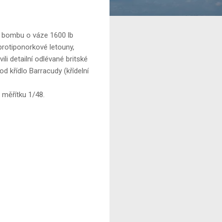
u bombu o váze 1600 lb
 protiponorkové letouny,
ili detailní odlévané britské
 křídlo Barracudy (křídelní
 měřítku 1/48.