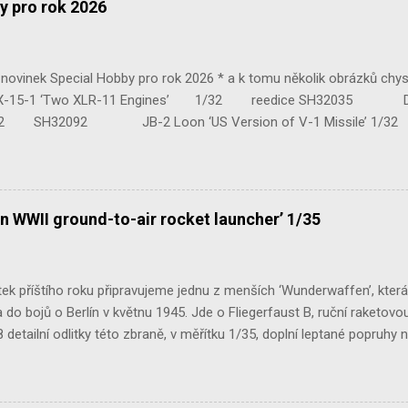
y pro rok 2026
ovinek Special Hobby pro rok 2026 * a k tomu několik obrázků chy
 ‘Two XLR-11 Engines’ 1/32 reedice SH32035 D-3801 
H32092 JB-2 Loon ‘US Version of V-1 Missile’ 1
e Mk.III 1/48 reissue SH48160 Baltimore Mk.I 1/48 
n WWII ground-to-air rocket launcher’ 1/35
ek příštího roku připravujeme jednu z menších ‘Wunderwaffen’, kter
do bojů o Berlín v květnu 1945. Jde o Fliegerfaust B, ruční raketovou
 detailní odlitky této zbraně, v měřítku 1/35, doplní leptané popruhy