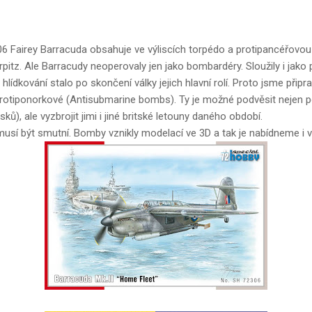
 Fairey Barracuda obsahuje ve výliscích torpédo a protipancéřovo
Tirpitz. Ale Barracudy neoperovaly jen jako bombardéry. Sloužily i jako
ídkování stalo po skončení války jejich hlavní rolí. Proto jsme připrav
rotiponorkové (Antisubmarine bombs). Ty je možné podvěsit nejen pod
ků), ale vyzbrojit jimi i jiné britské letouny daného období.
usí být smutní. Bomby vznikly modelací ve 3D a tak je nabídneme i v