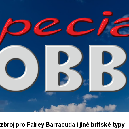
Přeskočit na hlavní obsah
broj pro Fairey Barracuda i jiné britské typy