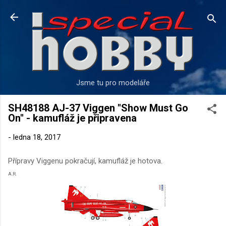
Přeskočit na hlavní obsah
Jsme tu pro modeláře
SH48188 AJ-37 Viggen "Show Must Go
On" - kamufláž je připravena
-
ledna 18, 2017
Přípravy Viggenu pokračují, kamufláž je hotova.
A.R.