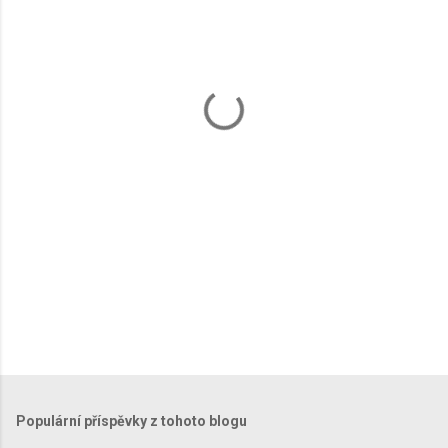
n
t
á
ř
e
Populární příspěvky z tohoto blogu