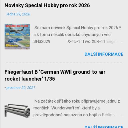
Novinky Special Hobby pro rok 2026
-
ledna 29, 2026
Seznam novinek Special Hobby pro rok 2026 *
a k tomu několik obrázků chystaných věcí.
SH32029 X-15-1 ‘Two XLR-11 Engines’
1/32 reedice SH32035 D-3801
DALŠÍ INFORMACE
‘Guardians of Sion’ 1/32 SH32092
JB-2 Loon ‘US Version of V-1 Missile’
1/32 1/32 SH48052 Seafire
Fliegerfaust B ‘German WWII ground-to-air
Mk.III 1/48 reissue SH48160
rocket launcher’ 1/35
Baltimore Mk.I 1/48 ...
-
prosince 20, 2021
Na začátek příštího roku připravujeme jednu z
menších ‘Wunderwaffen’, která byla
pravděpodobně nasazena do bojů o Berlín v
květnu 1945. Jde o Fliegerfaust B, ruční
DALŠÍ INFORMACE