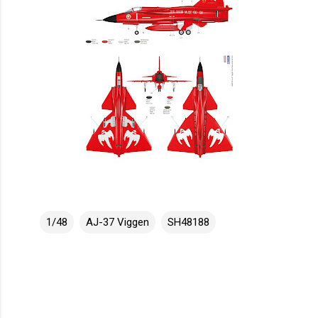
1/48
AJ-37 Viggen
SH48188
K
o
m
e