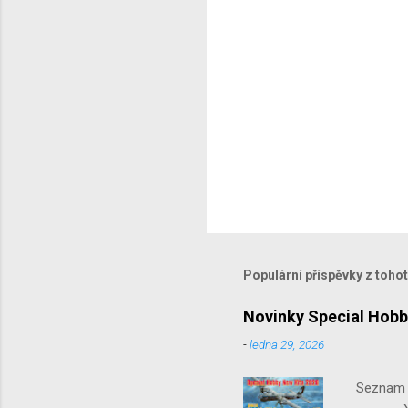
e
Populární příspěvky z toho
Novinky Special Hobb
-
ledna 29, 2026
Seznam n