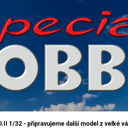
Přeskočit na hlavní obsah
II 1/32 - připravujeme další model z velké vá