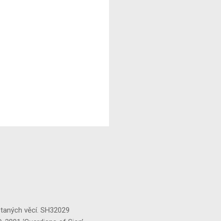
staných věcí. SH32029