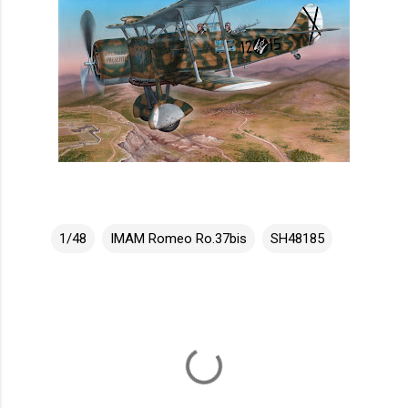
1/48
IMAM Romeo Ro.37bis
SH48185
K
o
m
e
n