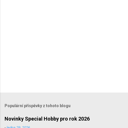
t
á
ř
e
Populární příspěvky z tohoto blogu
Novinky Special Hobby pro rok 2026
-
ledna 29, 2026