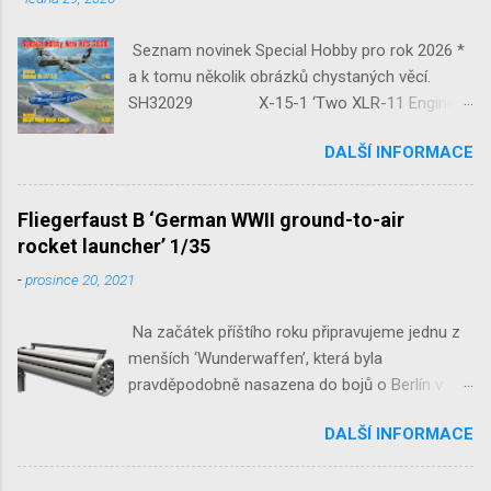
Seznam novinek Special Hobby pro rok 2026 *
a k tomu několik obrázků chystaných věcí.
SH32029 X-15-1 ‘Two XLR-11 Engines’
1/32 reedice SH32035 D-3801
DALŠÍ INFORMACE
‘Guardians of Sion’ 1/32 SH32092
JB-2 Loon ‘US Version of V-1 Missile’
1/32 1/32 SH48052 Seafire
Fliegerfaust B ‘German WWII ground-to-air
Mk.III 1/48 reissue SH48160
rocket launcher’ 1/35
Baltimore Mk.I 1/48 ...
-
prosince 20, 2021
Na začátek příštího roku připravujeme jednu z
menších ‘Wunderwaffen’, která byla
pravděpodobně nasazena do bojů o Berlín v
květnu 1945. Jde o Fliegerfaust B, ruční
DALŠÍ INFORMACE
raketovou protiletadlovou zbraň. V setu 3148
detailní odlitky této zbraně, v měřítku 1/35,
doplní leptané popruhy nábojových schránek.