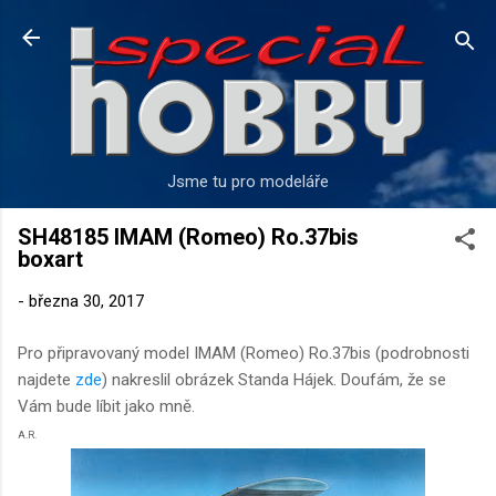
Přeskočit na hlavní obsah
Jsme tu pro modeláře
SH48185 IMAM (Romeo) Ro.37bis
boxart
-
března 30, 2017
Pro připravovaný model IMAM (Romeo) Ro.37bis (podrobnosti
najdete
zde
) nakreslil obrázek Standa Hájek. Doufám, že se
Vám bude líbit jako mně.
A.R.