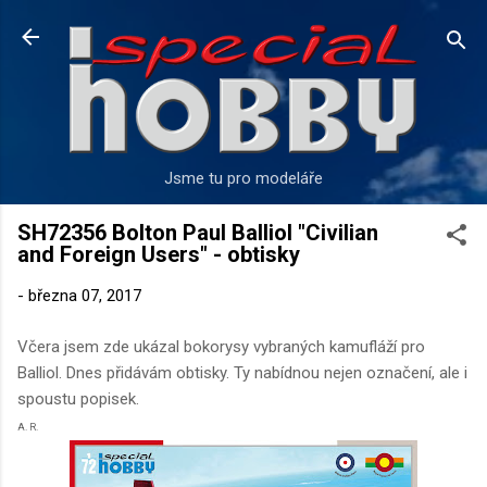
Přeskočit na hlavní obsah
Jsme tu pro modeláře
SH72356 Bolton Paul Balliol "Civilian
and Foreign Users" - obtisky
-
března 07, 2017
Včera jsem zde ukázal bokorysy vybraných kamufláží pro
Balliol. Dnes přidávám obtisky. Ty nabídnou nejen označení, ale i
spoustu popisek.
A. R.