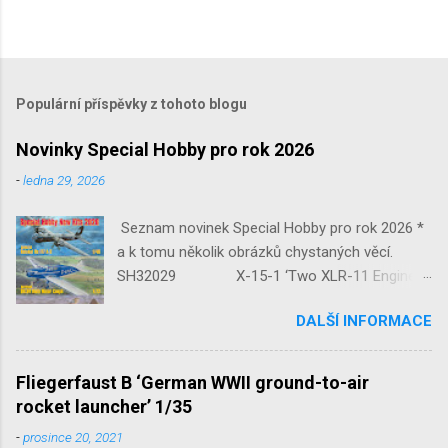
Populární příspěvky z tohoto blogu
Novinky Special Hobby pro rok 2026
-
ledna 29, 2026
Seznam novinek Special Hobby pro rok 2026 *
a k tomu několik obrázků chystaných věcí.
SH32029 X-15-1 ‘Two XLR-11 Engines’
1/32 reedice SH32035 D-3801
DALŠÍ INFORMACE
‘Guardians of Sion’ 1/32 SH32092
JB-2 Loon ‘US Version of V-1 Missile’
1/32 1/32 SH48052 Seafire
Fliegerfaust B ‘German WWII ground-to-air
Mk.III 1/48 reissue SH48160
rocket launcher’ 1/35
Baltimore Mk.I 1/48 ...
-
prosince 20, 2021