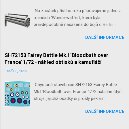
Na začátek příštího roku připravujeme jednu z
menších ‘Wunderwaffen’, která byla
pravděpodobně nasazena do bojů o Berlín v
květnu 1945. Jde o Fliegerfaust B, ruční
DALŠÍ INFORMACE
raketovou protiletadlovou zbraň. V setu 3148
detailní odlitky této zbraně, v měřítku 1/35,
doplní leptané popruhy nábojových schránek.
SH72153 Fairey Battle Mk.I ‘Bloodbath over
France’ 1/72 - náhled obtisků a kamufláží
-
září 03, 2025
Chystaná stavebnice SH72153 Fairey Battle
Mk.I ‘Bloodbath over France’ 1/72 nabídne čtyři
stroje, jejichž osádky si prošly peklem
protivzdušné palby a stíhačů na jaře 1940 nad
DALŠÍ INFORMACE
Francií a Belgií.