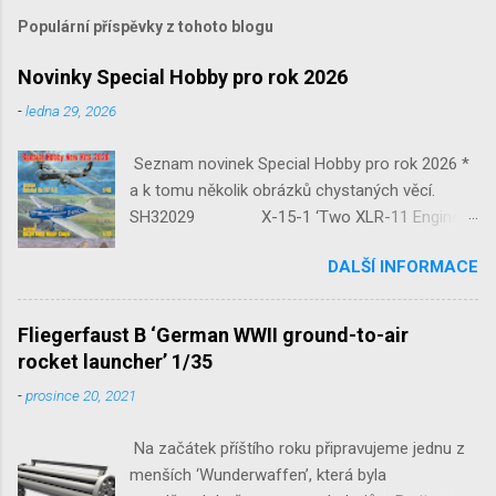
Populární příspěvky z tohoto blogu
Novinky Special Hobby pro rok 2026
-
ledna 29, 2026
Seznam novinek Special Hobby pro rok 2026 *
a k tomu několik obrázků chystaných věcí.
SH32029 X-15-1 ‘Two XLR-11 Engines’
1/32 reedice SH32035 D-3801
DALŠÍ INFORMACE
‘Guardians of Sion’ 1/32 SH32092
JB-2 Loon ‘US Version of V-1 Missile’
1/32 1/32 SH48052 Seafire
Fliegerfaust B ‘German WWII ground-to-air
Mk.III 1/48 reissue SH48160
rocket launcher’ 1/35
Baltimore Mk.I 1/48 ...
-
prosince 20, 2021
Na začátek příštího roku připravujeme jednu z
menších ‘Wunderwaffen’, která byla