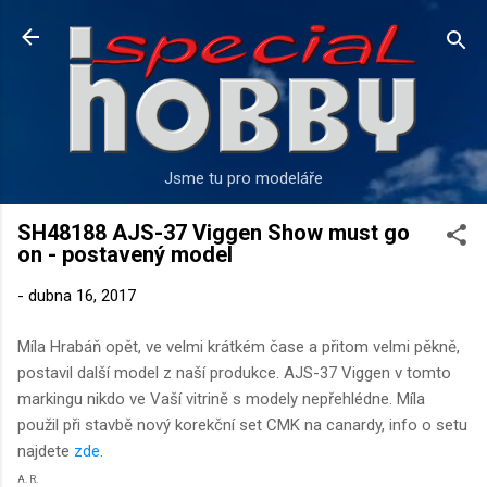
Přeskočit na hlavní obsah
Jsme tu pro modeláře
SH48188 AJS-37 Viggen Show must go
on - postavený model
-
dubna 16, 2017
Míla Hrabáň opět, ve velmi krátkém čase a přitom velmi pěkně,
postavil další model z naší produkce. AJS-37 Viggen v tomto
markingu nikdo ve Vaší vitrině s modely nepřehlédne. Míla
použil při stavbě nový korekční set CMK na canardy, info o setu
najdete
zde
.
A. R.