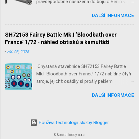
pravděpodobně nasazena do bojů o Berlín v
květnu 1945. Jde o Fliegerfaust B, ruční
DALŠÍ INFORMACE
raketovou protiletadlovou zbraň. V setu 3148
detailní odlitky této zbraně, v měřítku 1/35,
doplní leptané popruhy nábojových schránek.
SH72153 Fairey Battle Mk.I ‘Bloodbath over
France’ 1/72 - náhled obtisků a kamufláží
-
září 03, 2025
Chystaná stavebnice SH72153 Fairey Battle
Mk.I ‘Bloodbath over France’ 1/72 nabídne čtyři
stroje, jejichž osádky si prošly peklem
protivzdušné palby a stíhačů na jaře 1940 nad
DALŠÍ INFORMACE
Francií a Belgií.
Používá technologii služby Blogger
© Special hobby, s.r.o.