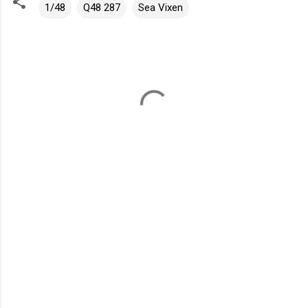
1/48
Q48 287
Sea Vixen
K
o
m
e
n
t
á
ř
e