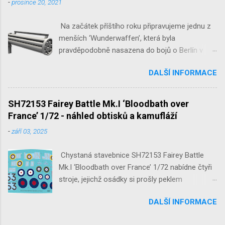
-
prosince 20, 2021
Na začátek příštího roku připravujeme jednu z
menších ‘Wunderwaffen’, která byla
pravděpodobně nasazena do bojů o Berlín v
květnu 1945. Jde o Fliegerfaust B, ruční
DALŠÍ INFORMACE
raketovou protiletadlovou zbraň. V setu 3148
detailní odlitky této zbraně, v měřítku 1/35,
doplní leptané popruhy nábojových schránek.
SH72153 Fairey Battle Mk.I ‘Bloodbath over
France’ 1/72 - náhled obtisků a kamufláží
-
září 03, 2025
Chystaná stavebnice SH72153 Fairey Battle
Mk.I ‘Bloodbath over France’ 1/72 nabídne čtyři
stroje, jejichž osádky si prošly peklem
protivzdušné palby a stíhačů na jaře 1940 nad
DALŠÍ INFORMACE
Francií a Belgií.