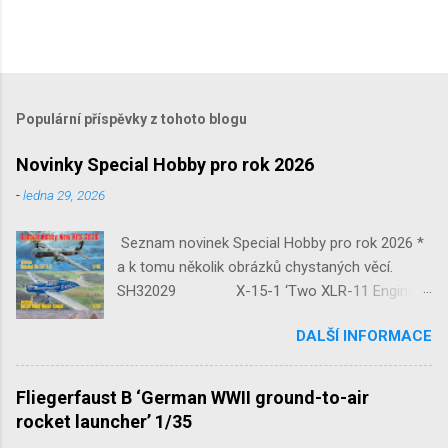
Populární příspěvky z tohoto blogu
Novinky Special Hobby pro rok 2026
-
ledna 29, 2026
Seznam novinek Special Hobby pro rok 2026 *
a k tomu několik obrázků chystaných věcí.
SH32029 X-15-1 ‘Two XLR-11 Engines’
1/32 reedice SH32035 D-3801
DALŠÍ INFORMACE
‘Guardians of Sion’ 1/32 SH32092
JB-2 Loon ‘US Version of V-1 Missile’
1/32 1/32 SH48052 Seafire
Fliegerfaust B ‘German WWII ground-to-air
Mk.III 1/48 reissue SH48160
rocket launcher’ 1/35
Baltimore Mk.I 1/48 ...