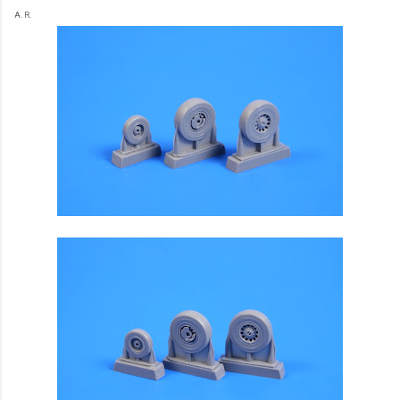
A. R.