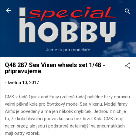
Přeskočit na hlavní obsah
Jsme tu pro modeláře
Q48 287 Sea Vixen wheels set 1/48 -
připravujeme
-
května 10, 2017
CMK v řadě Quick and Easy (zelená řada) nabídne brzy opravdu
velmi pěkná kola pro čtvrtkový model Sea Vixenu. Model firmy
Airfix je povedený a má jen několik chybiček. Jednou z nich je
to, že kola hlavního podvozku jsou bez brzd. Kola CMK mají
nejen brzdy, ale jsou i podstatně detailnější na pneumatikách
mají ostrý vzorek.