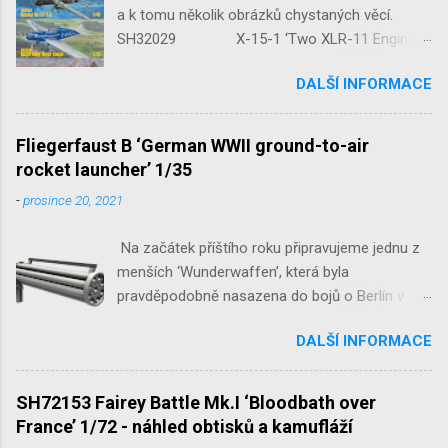
a k tomu několik obrázků chystaných věcí.
SH32029 X-15-1 ‘Two XLR-11 Engines’
1/32 reedice SH32035 D-3801
DALŠÍ INFORMACE
‘Guardians of Sion’ 1/32 SH32092
JB-2 Loon ‘US Version of V-1 Missile’
1/32 1/32 SH48052 Seafire
Fliegerfaust B ‘German WWII ground-to-air
Mk.III 1/48 reissue SH48160
rocket launcher’ 1/35
Baltimore Mk.I 1/48 ...
-
prosince 20, 2021
Na začátek příštího roku připravujeme jednu z
menších ‘Wunderwaffen’, která byla
pravděpodobně nasazena do bojů o Berlín v
květnu 1945. Jde o Fliegerfaust B, ruční
DALŠÍ INFORMACE
raketovou protiletadlovou zbraň. V setu 3148
detailní odlitky této zbraně, v měřítku 1/35,
doplní leptané popruhy nábojových schránek.
SH72153 Fairey Battle Mk.I ‘Bloodbath over
France’ 1/72 - náhled obtisků a kamufláží