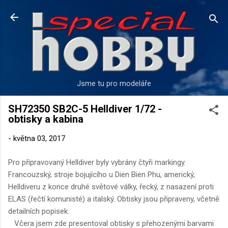
Přeskočit na hlavní obsah
Jsme tu pro modeláře
SH72350 SB2C-5 Helldiver 1/72 -
obtisky a kabina
-
května 03, 2017
Pro připravovaný Helldiver byly vybrány čtyři markingy.
Francouzský, stroje bojujícího u Dien Bien Phu, americký,
Helldiveru z konce druhé světové války, řecký, z nasazení proti
ELAS (řečtí komunisté) a italský. Obtisky jsou připraveny, včetně
detailních popisek.
Včera jsem zde presentoval obtisky s přehozenými barvami