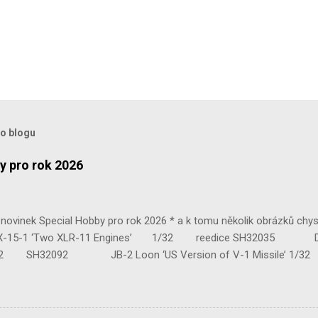
to blogu
y pro rok 2026
ovinek Special Hobby pro rok 2026 * a k tomu několik obrázků chy
 ‘Two XLR-11 Engines’ 1/32 reedice SH32035 D-3801 
H32092 JB-2 Loon ‘US Version of V-1 Missile’ 1
e Mk.III 1/48 reissue SH48160 Baltimore Mk.I 1/48 