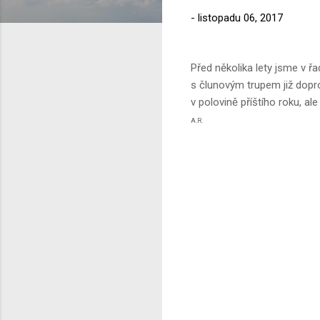
-
listopadu 06, 2017
Před několika lety jsme v řa
s člunovým trupem již dopro
v polovině příštího roku, a
A.R.