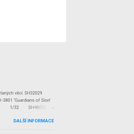
staných věcí. SH32029
‘Guardians of Sion’
/32 1/32 SH48052
...
DALŠÍ INFORMACE