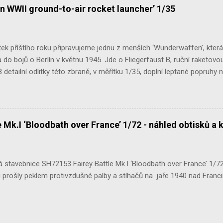
n WWII ground-to-air rocket launcher’ 1/35
ek příštího roku připravujeme jednu z menších ‘Wunderwaffen’, kter
do bojů o Berlín v květnu 1945. Jde o Fliegerfaust B, ruční raketovou
 detailní odlitky této zbraně, v měřítku 1/35, doplní leptané popruhy
 Mk.I ‘Bloodbath over France’ 1/72 - náhled obtisků a 
stavebnice SH72153 Fairey Battle Mk.I ‘Bloodbath over France’ 1/72 n
 prošly peklem protivzdušné palby a stíhačů na jaře 1940 nad Francií 