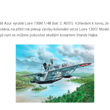
dě Azur vyrobili Loire 130M 1/48 (kat. č. A051). Vzhledem k tomu, že t
dána, na příští rok plánuji výrobu koloniální verze Loire 130Cl. Mode
le již nyní se můžete pokochat skvělým boxartem Standy Hájka.