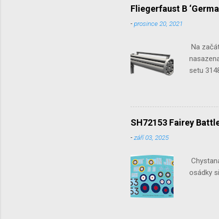
Fliegerfaust B ‘Germa
-
prosince 20, 2021
Na začát
nasazena 
setu 3148
SH72153 Fairey Battle
-
září 03, 2025
Chystaná 
osádky si