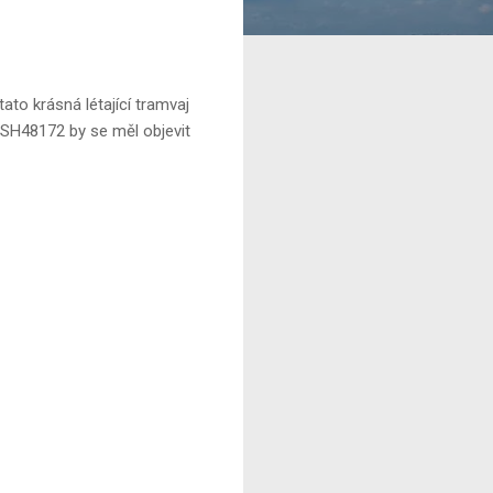
ato krásná létající tramvaj
l SH48172 by se měl objevit