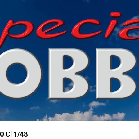
Přeskočit na hlavní obsah
0 Cl 1/48