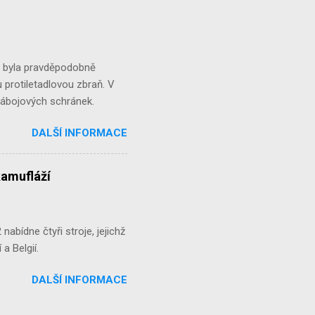
á byla pravděpodobně
 protiletadlovou zbraň. V
 nábojových schránek.
DALŠÍ INFORMACE
kamufláží
abídne čtyři stroje, jejichž
a Belgií.
DALŠÍ INFORMACE