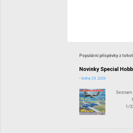
Populární příspěvky z toho
Novinky Special Hobb
-
ledna 29, 2026
Seznam n
X-15-1
1/32 S
Seafir