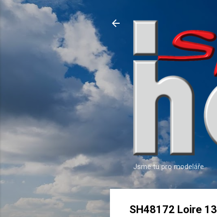
Jsme tu pro modeláře
SH48172 Loire 13