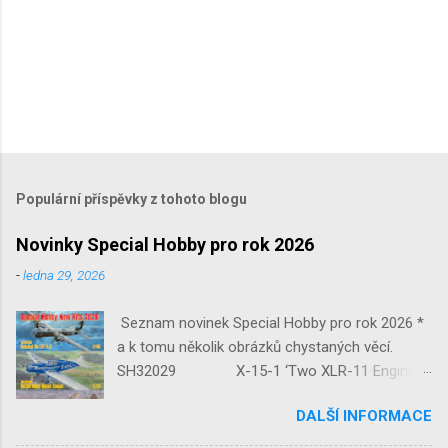
Populární příspěvky z tohoto blogu
Novinky Special Hobby pro rok 2026
-
ledna 29, 2026
Seznam novinek Special Hobby pro rok 2026 *
a k tomu několik obrázků chystaných věcí.
SH32029 X-15-1 ‘Two XLR-11 Engines’
1/32 reedice SH32035 D-3801
DALŠÍ INFORMACE
‘Guardians of Sion’ 1/32 SH32092
JB-2 Loon ‘US Version of V-1 Missile’