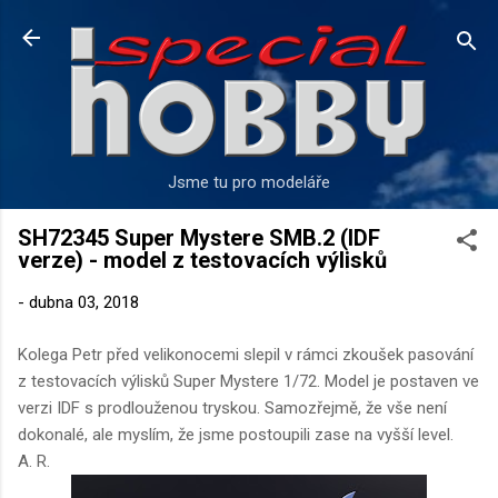
Přeskočit na hlavní obsah
Jsme tu pro modeláře
SH72345 Super Mystere SMB.2 (IDF
verze) - model z testovacích výlisků
-
dubna 03, 2018
Kolega Petr před velikonocemi slepil v rámci zkoušek pasování
z testovacích výlisků Super Mystere 1/72. Model je postaven ve
verzi IDF s prodlouženou tryskou. Samozřejmě, že vše není
dokonalé, ale myslím, že jsme postoupili zase na vyšší level.
A. R.