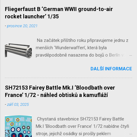
1/32 1/32 SH48052 Seafire
Fliegerfaust B ‘German WWII ground-to-air
Mk.III 1/48 reissue SH48160
rocket launcher’ 1/35
Baltimore Mk.I 1/48 ...
-
prosince 20, 2021
Na začátek příštího roku připravujeme jednu z
menších ‘Wunderwaffen’, která byla
pravděpodobně nasazena do bojů o Berlín v
květnu 1945. Jde o Fliegerfaust B, ruční
DALŠÍ INFORMACE
raketovou protiletadlovou zbraň. V setu 3148
detailní odlitky této zbraně, v měřítku 1/35,
doplní leptané popruhy nábojových schránek.
SH72153 Fairey Battle Mk.I ‘Bloodbath over
France’ 1/72 - náhled obtisků a kamufláží
-
září 03, 2025
Chystaná stavebnice SH72153 Fairey Battle
Mk.I ‘Bloodbath over France’ 1/72 nabídne čtyři
stroje, jejichž osádky si prošly peklem