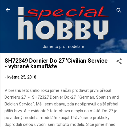
Přeskočit na hlavní obsah
Jsme tu pro modeláře
SH72349 Dornier Do 27 'Civilian Service'
- vybrané kamufláže
-
května 25, 2018
V březnu letošního roku jsme začali prodávat první přebal
Dornieru 27 - SH72327 Dornier Do-27 "German, Spanish and
Belgian Service". Měl jsem obavu, zda nepřipravuji další přebal
příliš brzy. Ale evidentně tato obava nebyla na místě. Do 27 je
povedený model a modeláře zaujal. Právě jsme prakticky
doprodali celou úvodní serii tohoto modelu. Sice jsme ihned