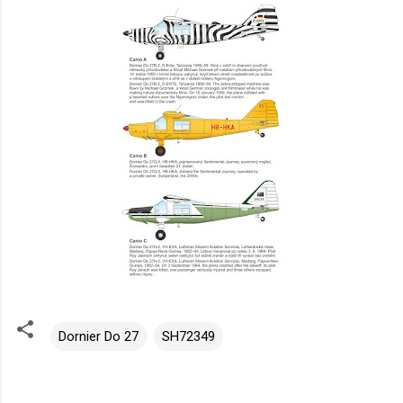
Dornier Do 27
SH72349
K