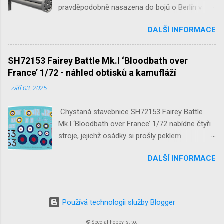
pravděpodobně nasazena do bojů o Berlín v
květnu 1945. Jde o Fliegerfaust B, ruční
DALŠÍ INFORMACE
raketovou protiletadlovou zbraň. V setu 3148
detailní odlitky této zbraně, v měřítku 1/35,
doplní leptané popruhy nábojových schránek.
SH72153 Fairey Battle Mk.I ‘Bloodbath over
France’ 1/72 - náhled obtisků a kamufláží
-
září 03, 2025
Chystaná stavebnice SH72153 Fairey Battle
Mk.I ‘Bloodbath over France’ 1/72 nabídne čtyři
stroje, jejichž osádky si prošly peklem
protivzdušné palby a stíhačů na jaře 1940 nad
DALŠÍ INFORMACE
Francií a Belgií.
Používá technologii služby Blogger
© Special hobby, s.r.o.