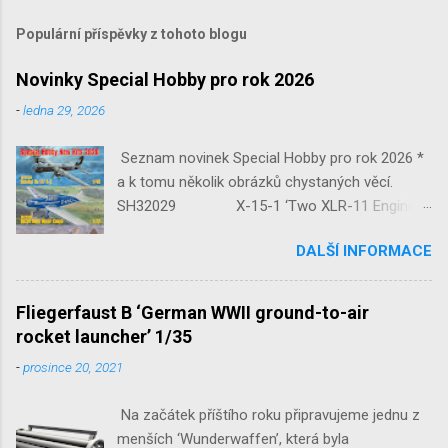
Populární příspěvky z tohoto blogu
Novinky Special Hobby pro rok 2026
-
ledna 29, 2026
Seznam novinek Special Hobby pro rok 2026 *
a k tomu několik obrázků chystaných věcí.
SH32029 X-15-1 ‘Two XLR-11 Engines’
1/32 reedice SH32035 D-3801
DALŠÍ INFORMACE
‘Guardians of Sion’ 1/32 SH32092
JB-2 Loon ‘US Version of V-1 Missile’
1/32 1/32 SH48052 Seafire
Fliegerfaust B ‘German WWII ground-to-air
Mk.III 1/48 reissue SH48160
rocket launcher’ 1/35
Baltimore Mk.I 1/48 ...
-
prosince 20, 2021
Na začátek příštího roku připravujeme jednu z
menších ‘Wunderwaffen’, která byla