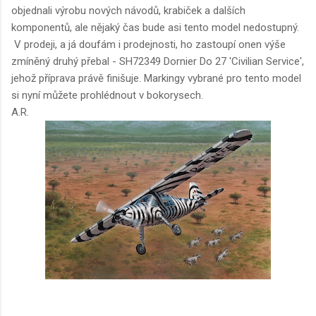
objednali výrobu nových návodů, krabiček a dalších
komponentů, ale nějaký čas bude asi tento model nedostupný.
V prodeji, a já doufám i prodejnosti, ho zastoupí onen výše
zmíněný druhý přebal - SH72349 Dornier Do 27 'Civilian Service',
jehož příprava právě finišuje. Markingy vybrané pro tento model
si nyní můžete prohlédnout v bokorysech.
A.R.