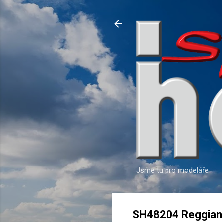
Jsme tu pro modeláře
SH48204 Reggiane