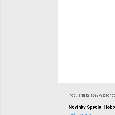
á
ř
e
Populární příspěvky z toho
Novinky Special Hobb
-
ledna 29, 2026