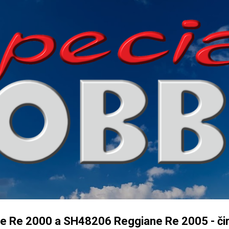
Přeskočit na hlavní obsah
 Re 2000 a SH48206 Reggiane Re 2005 - čiré