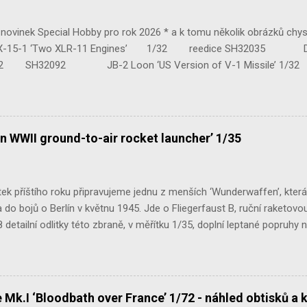
ovinek Special Hobby pro rok 2026 * a k tomu několik obrázků chy
 ‘Two XLR-11 Engines’ 1/32 reedice SH32035 D-3801 
H32092 JB-2 Loon ‘US Version of V-1 Missile’ 1
e Mk.III 1/48 reissue SH48160 Baltimore Mk.I 1/48 
n WWII ground-to-air rocket launcher’ 1/35
ek příštího roku připravujeme jednu z menších ‘Wunderwaffen’, kter
do bojů o Berlín v květnu 1945. Jde o Fliegerfaust B, ruční raketovou
 detailní odlitky této zbraně, v měřítku 1/35, doplní leptané popruhy
 Mk.I ‘Bloodbath over France’ 1/72 - náhled obtisků a 