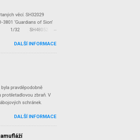
staných věcí. SH32029
‘Guardians of Sion’
/32 1/32 SH48052
...
DALŠÍ INFORMACE
á byla pravděpodobně
 protiletadlovou zbraň. V
 nábojových schránek.
DALŠÍ INFORMACE
kamufláží