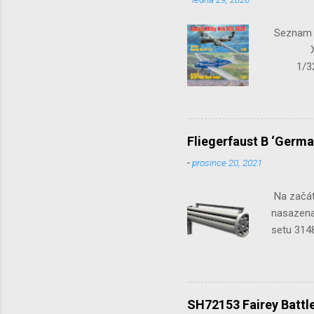
Seznam n
X-15-1
1/32 S
Seafir
Fliegerfaust B ‘Germa
-
prosince 20, 2021
Na začát
nasazena 
setu 3148
SH72153 Fairey Battle