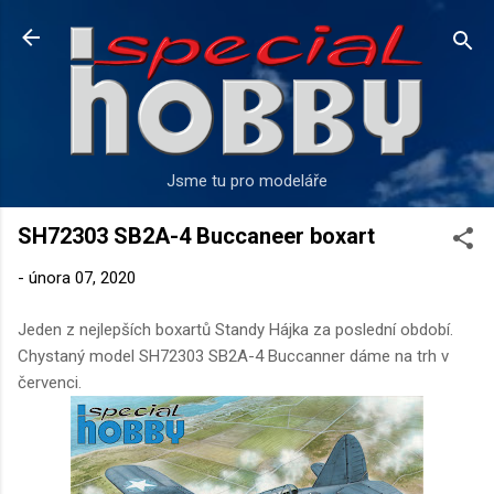
Přeskočit na hlavní obsah
Jsme tu pro modeláře
SH72303 SB2A-4 Buccaneer boxart
-
února 07, 2020
Jeden z nejlepších boxartů Standy Hájka za poslední období.
Chystaný model SH72303 SB2A-4 Buccanner dáme na trh v
červenci.