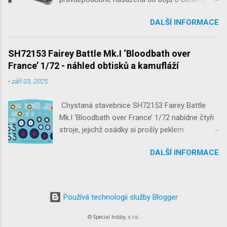
květnu 1945. Jde o Fliegerfaust B, ruční
DALŠÍ INFORMACE
raketovou protiletadlovou zbraň. V setu 3148
detailní odlitky této zbraně, v měřítku 1/35,
doplní leptané popruhy nábojových schránek.
SH72153 Fairey Battle Mk.I ‘Bloodbath over
France’ 1/72 - náhled obtisků a kamufláží
-
září 03, 2025
Chystaná stavebnice SH72153 Fairey Battle
Mk.I ‘Bloodbath over France’ 1/72 nabídne čtyři
stroje, jejichž osádky si prošly peklem
protivzdušné palby a stíhačů na jaře 1940 nad
DALŠÍ INFORMACE
Francií a Belgií.
Používá technologii služby Blogger
© Special hobby, s.r.o.