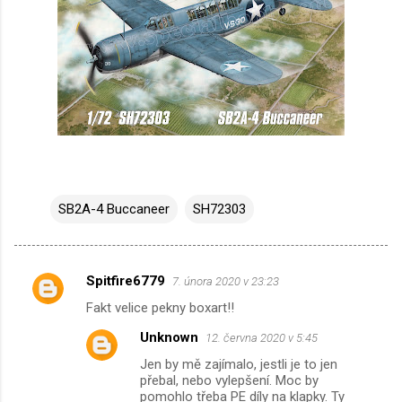
SB2A-4 Buccaneer
SH72303
Spitfire6779
7. února 2020 v 23:23
K
Fakt velice pekny boxart!!
o
Unknown
12. června 2020 v 5:45
m
Jen by mě zajímalo, jestli je to jen
e
přebal, nebo vylepšení. Moc by
n
pomohlo třeba PE díly na klapky. Ty