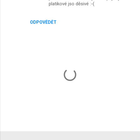
platikové jso děsivé :-(
t
á
ř
ODPOVĚDĚT
e
O
k