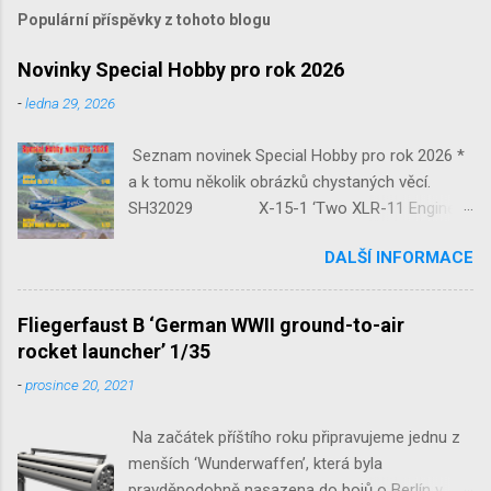
o
m
Populární příspěvky z tohoto blogu
e
n
Novinky Special Hobby pro rok 2026
t
o
-
ledna 29, 2026
v
a
Seznam novinek Special Hobby pro rok 2026 *
t
a k tomu několik obrázků chystaných věcí.
SH32029 X-15-1 ‘Two XLR-11 Engines’
1/32 reedice SH32035 D-3801
DALŠÍ INFORMACE
‘Guardians of Sion’ 1/32 SH32092
JB-2 Loon ‘US Version of V-1 Missile’
1/32 1/32 SH48052 Seafire
Fliegerfaust B ‘German WWII ground-to-air
Mk.III 1/48 reissue SH48160
rocket launcher’ 1/35
Baltimore Mk.I 1/48 ...
-
prosince 20, 2021
Na začátek příštího roku připravujeme jednu z
menších ‘Wunderwaffen’, která byla
pravděpodobně nasazena do bojů o Berlín v