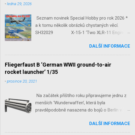
-
ledna 29, 2026
Seznam novinek Special Hobby pro rok 2026 *
a k tomu několik obrázků chystaných věcí.
SH32029 X-15-1 ‘Two XLR-11 Engines’
1/32 reedice SH32035 D-3801
DALŠÍ INFORMACE
‘Guardians of Sion’ 1/32 SH32092
JB-2 Loon ‘US Version of V-1 Missile’
1/32 1/32 SH48052 Seafire
Fliegerfaust B ‘German WWII ground-to-air
Mk.III 1/48 reissue SH48160
rocket launcher’ 1/35
Baltimore Mk.I 1/48 ...
-
prosince 20, 2021
Na začátek příštího roku připravujeme jednu z
menších ‘Wunderwaffen’, která byla
pravděpodobně nasazena do bojů o Berlín v
květnu 1945. Jde o Fliegerfaust B, ruční
DALŠÍ INFORMACE
raketovou protiletadlovou zbraň. V setu 3148
detailní odlitky této zbraně, v měřítku 1/35,