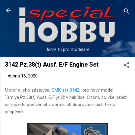
Přeskočit na hlavní obsah
Jsme tu pro modeláře
3142 Pz.38(t) Ausf. E/F Engine Set
-
dubna 16, 2020
Motor a jeho zástavba,
CMK set 3142
, pro nový model
Tamiya Pz.38(t) Ausf. E/F je již v nabídce. O tom, co vše nabízí
se můžete přesvědčit v obrázcích doprovázejících tento
příspěvek....