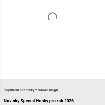
t
á
ř
e
Populární příspěvky z tohoto blogu
Novinky Special Hobby pro rok 2026