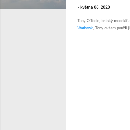
-
května 06, 2020
Tony O'Toole, britský modelář 
Warhawk
, Tony ovšem použil j