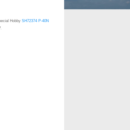
Special Hobby
SH72374 P-40N
V.