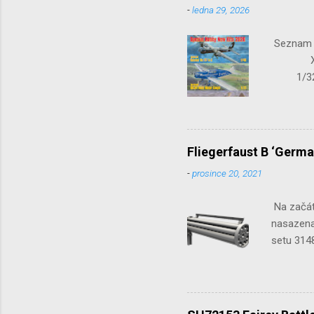
-
ledna 29, 2026
Seznam n
X-15-1
1/32 S
Seafir
Fliegerfaust B ‘Germa
-
prosince 20, 2021
Na začát
nasazena 
setu 3148