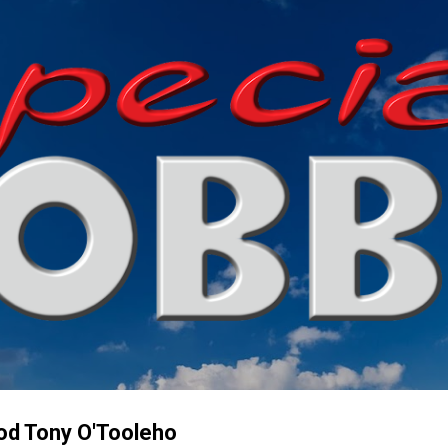
Přeskočit na hlavní obsah
od Tony O'Tooleho