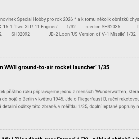
ovinek Special Hobby pro rok 2026 * a k tomu několik obrázků chy
 ‘Two XLR-11 Engines’ 1/32 reedice SH32035 D-3801 
H32092 JB-2 Loon ‘US Version of V-1 Missile’ 1
e Mk.III 1/48 reissue SH48160 Baltimore Mk.I 1/48 
n WWII ground-to-air rocket launcher’ 1/35
ek příštího roku připravujeme jednu z menších ‘Wunderwaffen’, kter
do bojů o Berlín v květnu 1945. Jde o Fliegerfaust B, ruční raketovou
 detailní odlitky této zbraně, v měřítku 1/35, doplní leptané popruhy