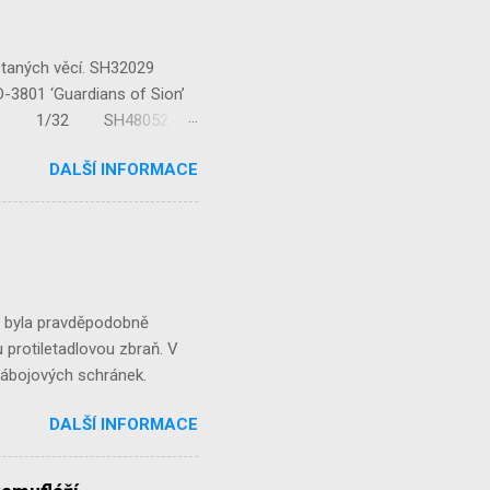
staných věcí. SH32029
‘Guardians of Sion’
/32 1/32 SH48052
...
DALŠÍ INFORMACE
á byla pravděpodobně
 protiletadlovou zbraň. V
 nábojových schránek.
DALŠÍ INFORMACE