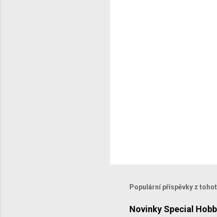
t
á
ř
e
Populární příspěvky z toho
Novinky Special Hobb