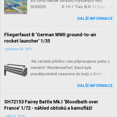
a k tomu několik obrázků chystaných věcí.
SH32029 X-15-1 ‘Two XLR-11 Engines’
1/32 reedice SH32035 D-3801
DALŠÍ INFORMACE
‘Guardians of Sion’ 1/32 SH32092
JB-2 Loon ‘US Version of V-1 Missile’
1/32 1/32 SH48052 Seafire
Fliegerfaust B ‘German WWII ground-to-air
Mk.III 1/48 reissue SH48160
rocket launcher’ 1/35
Baltimore Mk.I 1/48 ...
-
prosince 20, 2021
Na začátek příštího roku připravujeme jednu z
menších ‘Wunderwaffen’, která byla
pravděpodobně nasazena do bojů o Berlín v
květnu 1945. Jde o Fliegerfaust B, ruční
DALŠÍ INFORMACE
raketovou protiletadlovou zbraň. V setu 3148
detailní odlitky této zbraně, v měřítku 1/35,
doplní leptané popruhy nábojových schránek.
SH72153 Fairey Battle Mk.I ‘Bloodbath over
France’ 1/72 - náhled obtisků a kamufláží
-
září 03, 2025