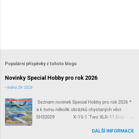
Populární příspěvky z tohoto blogu
Novinky Special Hobby pro rok 2026
-
ledna 29, 2026
Seznam novinek Special Hobby pro rok 2026 *
a k tomu několik obrázků chystaných věcí.
SH32029 X-15-1 ‘Two XLR-11 Engines’
1/32 reedice SH32035 D-3801
DALŠÍ INFORMACE
‘Guardians of Sion’ 1/32 SH32092