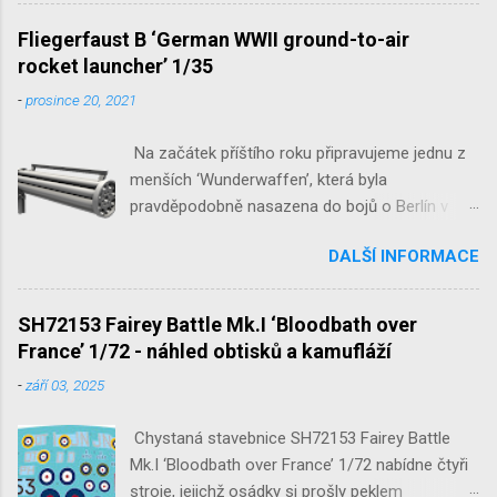
JB-2 Loon ‘US Version of V-1 Missile’
1/32 1/32 SH48052 Seafire
Fliegerfaust B ‘German WWII ground-to-air
Mk.III 1/48 reissue SH48160
rocket launcher’ 1/35
Baltimore Mk.I 1/48 ...
-
prosince 20, 2021
Na začátek příštího roku připravujeme jednu z
menších ‘Wunderwaffen’, která byla
pravděpodobně nasazena do bojů o Berlín v
květnu 1945. Jde o Fliegerfaust B, ruční
DALŠÍ INFORMACE
raketovou protiletadlovou zbraň. V setu 3148
detailní odlitky této zbraně, v měřítku 1/35,
doplní leptané popruhy nábojových schránek.
SH72153 Fairey Battle Mk.I ‘Bloodbath over
France’ 1/72 - náhled obtisků a kamufláží
-
září 03, 2025
Chystaná stavebnice SH72153 Fairey Battle
Mk.I ‘Bloodbath over France’ 1/72 nabídne čtyři
stroje, jejichž osádky si prošly peklem