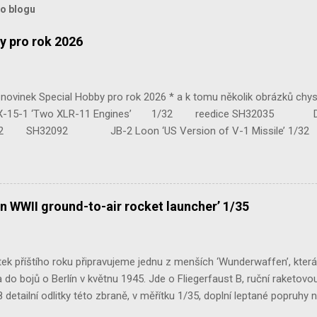
to blogu
y pro rok 2026
ovinek Special Hobby pro rok 2026 * a k tomu několik obrázků chy
 ‘Two XLR-11 Engines’ 1/32 reedice SH32035 D-3801 
H32092 JB-2 Loon ‘US Version of V-1 Missile’ 1
e Mk.III 1/48 reissue SH48160 Baltimore Mk.I 1/48 
n WWII ground-to-air rocket launcher’ 1/35
ek příštího roku připravujeme jednu z menších ‘Wunderwaffen’, kter
do bojů o Berlín v květnu 1945. Jde o Fliegerfaust B, ruční raketovou
 detailní odlitky této zbraně, v měřítku 1/35, doplní leptané popruhy