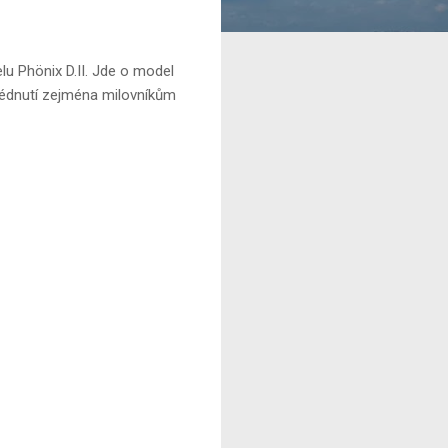
u Phönix D.II. Jde o model
lédnutí zejména milovníkům