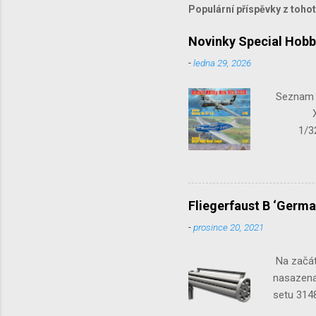
Populární příspěvky z toho
Novinky Special Hobb
-
ledna 29, 2026
Seznam n
X-15-1
1/32 S
Seafir
Fliegerfaust B ‘Germa
-
prosince 20, 2021
Na začát
nasazena 
setu 3148