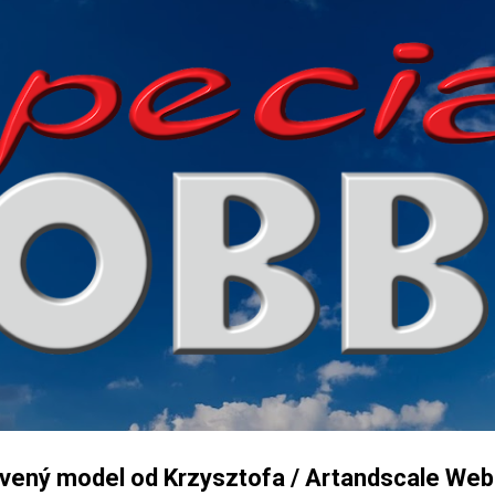
Přeskočit na hlavní obsah
tavený model od Krzysztofa / Artandscale We