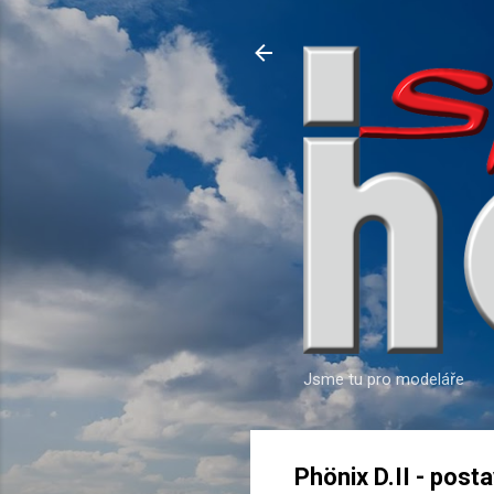
Jsme tu pro modeláře
Phönix D.II - pos