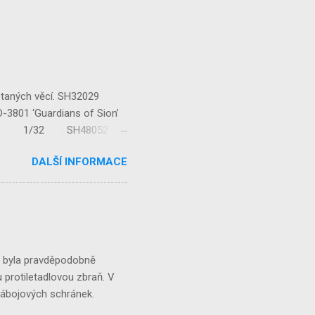
staných věcí. SH32029
‘Guardians of Sion’
/32 1/32 SH48052
...
DALŠÍ INFORMACE
á byla pravděpodobně
 protiletadlovou zbraň. V
 nábojových schránek.