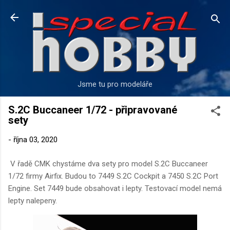
Přeskočit na hlavní obsah
Jsme tu pro modeláře
S.2C Buccaneer 1/72 - připravované
sety
-
října 03, 2020
V řadě CMK chystáme dva sety pro model S.2C Buccaneer
1/72 firmy Airfix. Budou to 7449 S.2C Cockpit a 7450 S.2C Port
Engine. Set 7449 bude obsahovat i lepty. Testovací model nemá
lepty nalepeny.