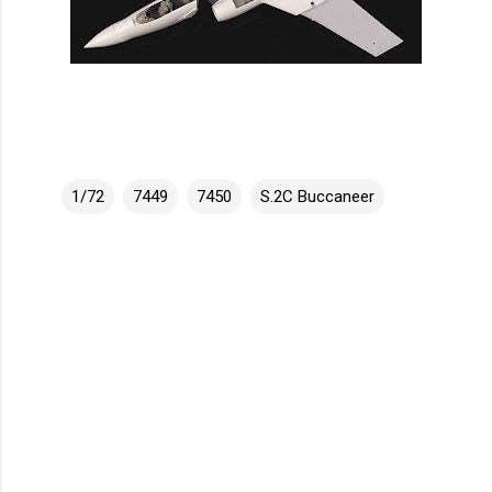
1/72
7449
7450
S.2C Buccaneer
K
o
m
e
n
t
á
ř