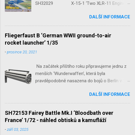
SH32029 X-15-1 ‘Two XLR-11 Engines’
1/32 reedice SH32035 D-3801
DALŠÍ INFORMACE
‘Guardians of Sion’ 1/32 SH32092
JB-2 Loon ‘US Version of V-1 Missile’
1/32 1/32 SH48052 Seafire
Fliegerfaust B ‘German WWII ground-to-air
Mk.III 1/48 reissue SH48160
rocket launcher’ 1/35
Baltimore Mk.I 1/48 ...
-
prosince 20, 2021
Na začátek příštího roku připravujeme jednu z
menších ‘Wunderwaffen’, která byla
pravděpodobně nasazena do bojů o Berlín v
květnu 1945. Jde o Fliegerfaust B, ruční
DALŠÍ INFORMACE
raketovou protiletadlovou zbraň. V setu 3148
detailní odlitky této zbraně, v měřítku 1/35,
doplní leptané popruhy nábojových schránek.
SH72153 Fairey Battle Mk.I ‘Bloodbath over
France’ 1/72 - náhled obtisků a kamufláží
-
září 03, 2025