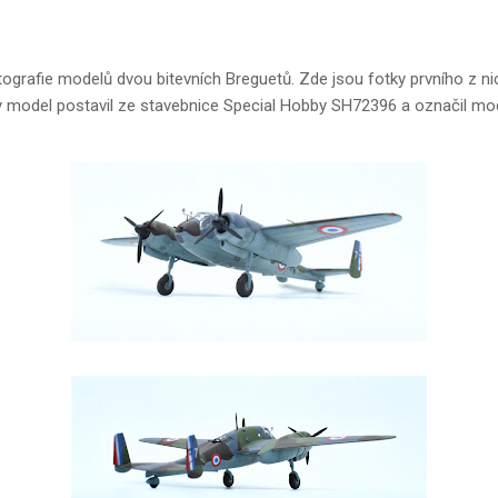
ografie modelů dvou bitevních Breguetů. Zde jsou fotky prvního z ni
oy model postavil ze stavebnice Special Hobby SH72396 a označil mod