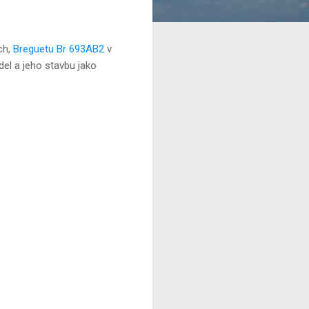
ch,
Breguetu Br 693AB2
v
el a jeho stavbu jako