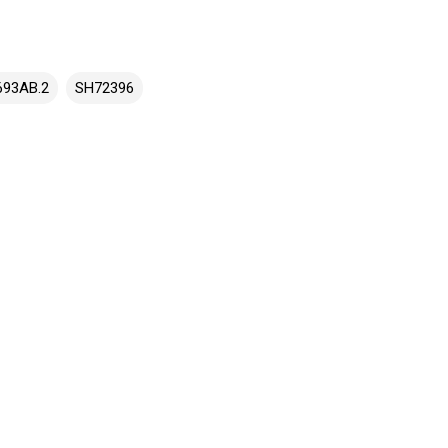
.693AB.2
SH72396