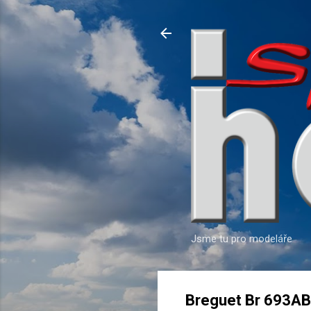
Jsme tu pro modeláře
Breguet Br 693AB2