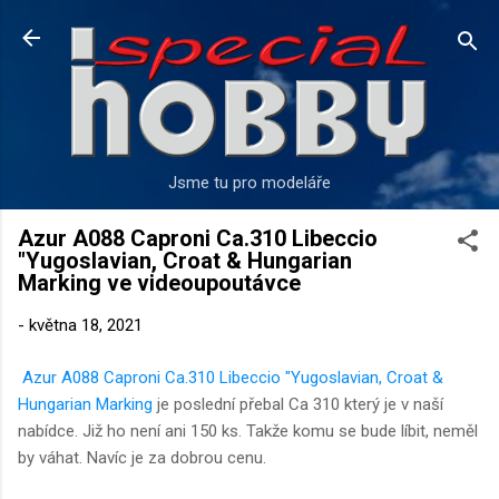
Přeskočit na hlavní obsah
Jsme tu pro modeláře
Azur A088 Caproni Ca.310 Libeccio
"Yugoslavian, Croat & Hungarian
Marking ve videoupoutávce
-
května 18, 2021
Azur A088 Caproni Ca.310 Libeccio "Yugoslavian, Croat &
Hungarian Marking
je poslední přebal Ca 310 který je v naší
nabídce. Již ho není ani 150 ks. Takže komu se bude líbit, neměl
by váhat. Navíc je za dobrou cenu.