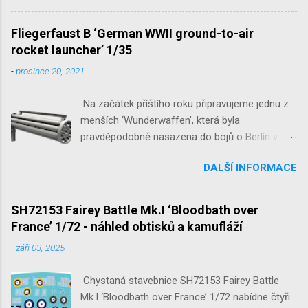
JB-2 Loon ‘US Version of V-1 Missile’
1/32 1/32 SH48052 Seafire
Fliegerfaust B ‘German WWII ground-to-air
Mk.III 1/48 reissue SH48160
rocket launcher’ 1/35
Baltimore Mk.I 1/48 ...
-
prosince 20, 2021
Na začátek příštího roku připravujeme jednu z
menších ‘Wunderwaffen’, která byla
pravděpodobně nasazena do bojů o Berlín v
květnu 1945. Jde o Fliegerfaust B, ruční
DALŠÍ INFORMACE
raketovou protiletadlovou zbraň. V setu 3148
detailní odlitky této zbraně, v měřítku 1/35,
doplní leptané popruhy nábojových schránek.
SH72153 Fairey Battle Mk.I ‘Bloodbath over
France’ 1/72 - náhled obtisků a kamufláží
-
září 03, 2025
Chystaná stavebnice SH72153 Fairey Battle
Mk.I ‘Bloodbath over France’ 1/72 nabídne čtyři