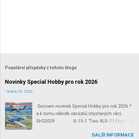
Populární příspěvky z tohoto blogu
Novinky Special Hobby pro rok 2026
-
ledna 29, 2026
Seznam novinek Special Hobby pro rok 2026 *
a k tomu několik obrázků chystaných věcí.
SH32029 X-15-1 ‘Two XLR-11 Engines’
1/32 reedice SH32035 D-3801
DALŠÍ INFORMACE
‘Guardians of Sion’ 1/32 SH32092