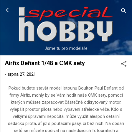
Přeskočit na hlavní obsah
Jsme tu pro modeláře
Airfix Defiant 1/48 a CMK sety
-
srpna 27, 2021
Pokud budete stavět model letounu Boulton Paul Defiant od
firmy Airfix, mohly by se Vám hodit naše CMK sety, pomocí
kterých můžete zapracovat částečně odkrytovaný motor,
vylepšit prostor pilota nebo vybavení střelecké věže. Kdo s
velkými úpravami nepočítá, může využít alespoň detailní
sedačku pilota, ať již s poutacími pásy, či bez nich. Na obsah
setů se můžete podívat na následujících fotografiích a