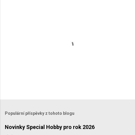
t
á
ř
e
O
k
o
m
Populární příspěvky z tohoto blogu
e
n
Novinky Special Hobby pro rok 2026
t