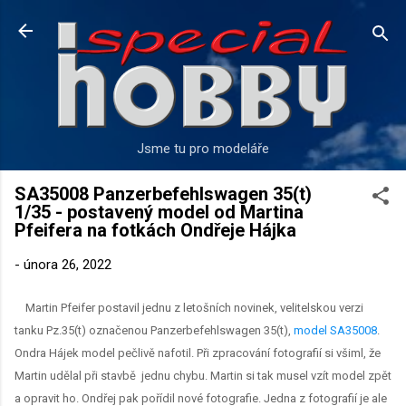
Přeskočit na hlavní obsah
Jsme tu pro modeláře
SA35008 Panzerbefehlswagen 35(t)
1/35 - postavený model od Martina
Pfeifera na fotkách Ondřeje Hájka
-
února 26, 2022
Martin Pfeifer postavil jednu z letošních novinek, velitelskou verzi
tanku Pz.35(t) označenou
Panzerbefehlswagen 35(t),
model SA35008
.
Ondra Hájek model pečlivě nafotil. Při zpracování fotografií si všiml, že
Martin udělal při stavbě jednu chybu. Martin si tak musel vzít model zpět
a opravit ho. Ondřej pak pořídil nové fotografie. Jedna z fotografií je ale