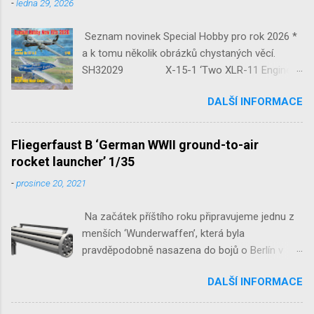
o
-
ledna 29, 2026
v
a
Seznam novinek Special Hobby pro rok 2026 *
t
a k tomu několik obrázků chystaných věcí.
SH32029 X-15-1 ‘Two XLR-11 Engines’
1/32 reedice SH32035 D-3801
DALŠÍ INFORMACE
‘Guardians of Sion’ 1/32 SH32092
JB-2 Loon ‘US Version of V-1 Missile’
1/32 1/32 SH48052 Seafire
Fliegerfaust B ‘German WWII ground-to-air
Mk.III 1/48 reissue SH48160
rocket launcher’ 1/35
Baltimore Mk.I 1/48 ...
-
prosince 20, 2021
Na začátek příštího roku připravujeme jednu z
menších ‘Wunderwaffen’, která byla
pravděpodobně nasazena do bojů o Berlín v
květnu 1945. Jde o Fliegerfaust B, ruční
DALŠÍ INFORMACE
raketovou protiletadlovou zbraň. V setu 3148
detailní odlitky této zbraně, v měřítku 1/35,