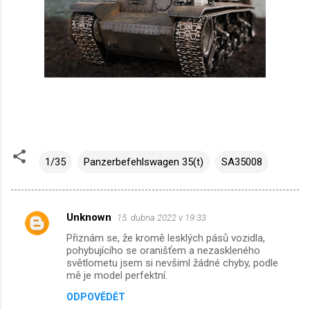
1/35
Panzerbefehlswagen 35(t)
SA35008
Unknown
15. dubna 2022 v 19:33
K
Přiznám se, že kromě lesklých pásů vozidla,
o
pohybujícího se oranišťem a nezaskleného
m
světlometu jsem si nevšiml žádné chyby, podle
mě je model perfektní.
e
ODPOVĚDĚT
n