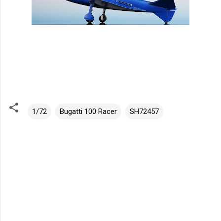
1/72
Bugatti 100 Racer
SH72457
K
o
m
e
n
t
á