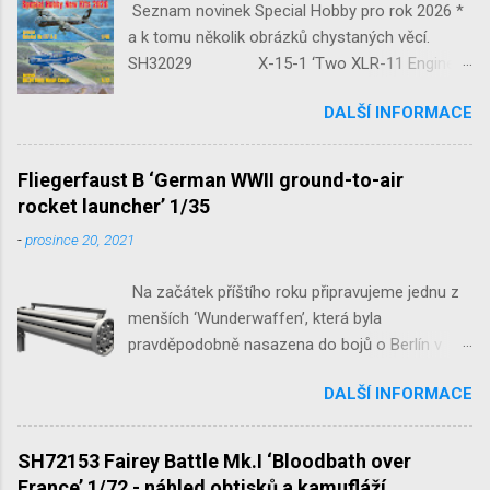
Seznam novinek Special Hobby pro rok 2026 *
a k tomu několik obrázků chystaných věcí.
SH32029 X-15-1 ‘Two XLR-11 Engines’
1/32 reedice SH32035 D-3801
DALŠÍ INFORMACE
‘Guardians of Sion’ 1/32 SH32092
JB-2 Loon ‘US Version of V-1 Missile’
1/32 1/32 SH48052 Seafire
Fliegerfaust B ‘German WWII ground-to-air
Mk.III 1/48 reissue SH48160
rocket launcher’ 1/35
Baltimore Mk.I 1/48 ...
-
prosince 20, 2021
Na začátek příštího roku připravujeme jednu z
menších ‘Wunderwaffen’, která byla
pravděpodobně nasazena do bojů o Berlín v
květnu 1945. Jde o Fliegerfaust B, ruční
DALŠÍ INFORMACE
raketovou protiletadlovou zbraň. V setu 3148
detailní odlitky této zbraně, v měřítku 1/35,
doplní leptané popruhy nábojových schránek.
SH72153 Fairey Battle Mk.I ‘Bloodbath over
France’ 1/72 - náhled obtisků a kamufláží