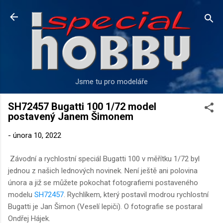
Přeskočit na hlavní obsah
Jsme tu pro modeláře
SH72457 Bugatti 100 1/72 model
postavený Janem Šimonem
-
února 10, 2022
Závodní a rychlostní speciál Bugatti 100 v měřítku 1/72 byl
jednou z našich lednových novinek. Není ještě ani polovina
února a již se můžete pokochat fotografiemi postaveného
modelu
SH72457
. Rychlíkem, který postavil modrou rychlostní
Bugatti je Jan Šimon (Veselí lepiči). O fotografie se postaral
Ondřej Hájek.