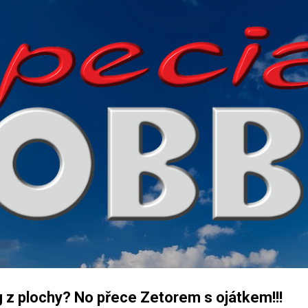
Přeskočit na hlavní obsah
 z plochy? No přece Zetorem s ojátkem!!!