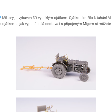
5
Military je vybaven 3D vytisklým ojátkem. Ojátko sloužilo k tahání M
u s ojátkem a jak vypadá celá sestava i s připojeným Migem si můžete