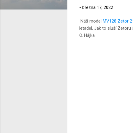
-
března 17, 2022
Náš model
MV128 Zetor 2
letadel. Jak to sluší Zetor
O. Hájka.