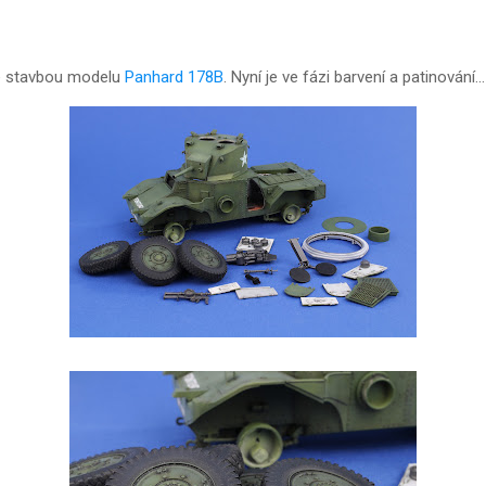
se stavbou modelu
Panhard 178B
. Nyní je ve fázi barvení a patinování...