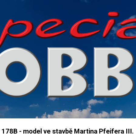
Přeskočit na hlavní obsah
78B - model ve stavbě Martina Pfeifera III.