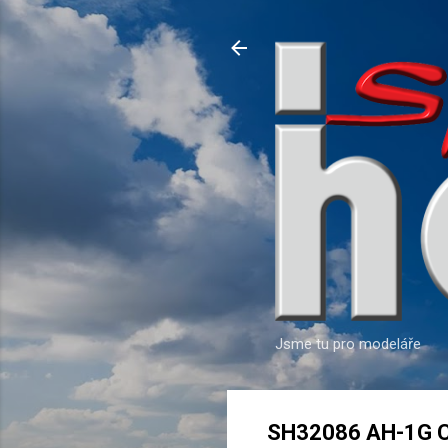
Jsme tu pro modeláře
SH32086 AH-1G Co