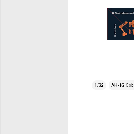
1/32
AH-1G Cobr
K
o
m
e