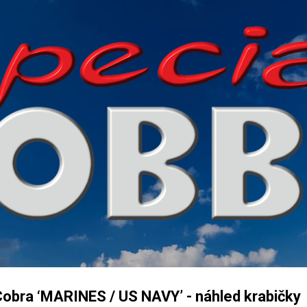
Přeskočit na hlavní obsah
bra ‘MARINES / US NAVY’ - náhled krabičky