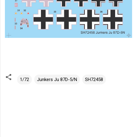
1/72
Junkers Ju 87D-5/N
SH72458
K
o
m
e
n