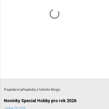
t
á
ř
e
Populární příspěvky z tohoto blogu
Novinky Special Hobby pro rok 2026
-
ledna 29, 2026