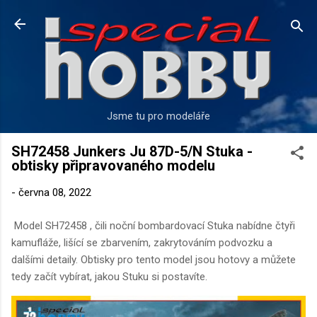
Přeskočit na hlavní obsah
Jsme tu pro modeláře
SH72458 Junkers Ju 87D-5/N Stuka -
obtisky připravovaného modelu
-
června 08, 2022
Model SH72458 , čili noční bombardovací Stuka nabídne čtyři
kamufláže, lišící se zbarvením, zakrytováním podvozku a
dalšími detaily. Obtisky pro tento model jsou hotovy a můžete
tedy začít vybírat, jakou Stuku si postavíte.