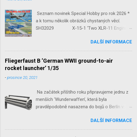
Seznam novinek Special Hobby pro rok 2026 *
a k tomu několik obrázků chystaných věcí.
SH32029 X-15-1 ‘Two XLR-11 Engines’
1/32 reedice SH32035 D-3801
DALŠÍ INFORMACE
‘Guardians of Sion’ 1/32 SH32092
JB-2 Loon ‘US Version of V-1 Missile’
1/32 1/32 SH48052 Seafire
Fliegerfaust B ‘German WWII ground-to-air
Mk.III 1/48 reissue SH48160
rocket launcher’ 1/35
Baltimore Mk.I 1/48 ...
-
prosince 20, 2021
Na začátek příštího roku připravujeme jednu z
menších ‘Wunderwaffen’, která byla
pravděpodobně nasazena do bojů o Berlín v
květnu 1945. Jde o Fliegerfaust B, ruční
DALŠÍ INFORMACE
raketovou protiletadlovou zbraň. V setu 3148
detailní odlitky této zbraně, v měřítku 1/35,
doplní leptané popruhy nábojových schránek.