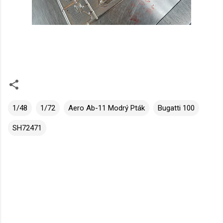
1/48
1/72
Aero Ab-11 Modrý Pták
Bugatti 100
SH72471
K
o
m
e
n
t