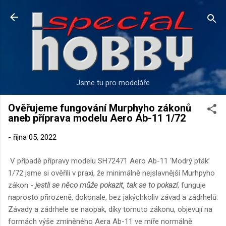
Přeskočit na hlavní obsah
Jsme tu pro modeláře
Ověřujeme fungování Murphyho zákonů
aneb příprava modelu Aero Ab-11 1/72
-
října 05, 2022
V případě přípravy modelu SH72471 Aero Ab-11 ‘Modrý pták’
1/72 jsme si ověřili v praxi, že minimálně nejslavnější Murhpyho
zákon -
jestli se něco může pokazit, tak se to pokazí
, funguje
naprosto přirozeně, dokonale, bez jakýchkoliv závad a zádrhelů.
Závady a zádrhele se naopak, díky tomuto zákonu, objevují na
formách výše zmíněného Aera Ab-11 ve míře normálně