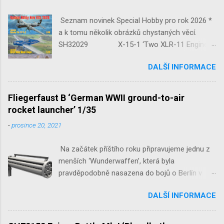
Seznam novinek Special Hobby pro rok 2026 *
a k tomu několik obrázků chystaných věcí.
SH32029 X-15-1 ‘Two XLR-11 Engines’
1/32 reedice SH32035 D-3801
DALŠÍ INFORMACE
‘Guardians of Sion’ 1/32 SH32092
JB-2 Loon ‘US Version of V-1 Missile’
1/32 1/32 SH48052 Seafire
Fliegerfaust B ‘German WWII ground-to-air
Mk.III 1/48 reissue SH48160
rocket launcher’ 1/35
Baltimore Mk.I 1/48 ...
-
prosince 20, 2021
Na začátek příštího roku připravujeme jednu z
menších ‘Wunderwaffen’, která byla
pravděpodobně nasazena do bojů o Berlín v
květnu 1945. Jde o Fliegerfaust B, ruční
DALŠÍ INFORMACE
raketovou protiletadlovou zbraň. V setu 3148
detailní odlitky této zbraně, v měřítku 1/35,
doplní leptané popruhy nábojových schránek.