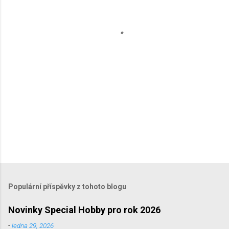
á
ř
e
Populární příspěvky z tohoto blogu
Novinky Special Hobby pro rok 2026
-
ledna 29, 2026