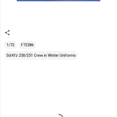
1/72
F72386
Sd.Kfz 250/251 Crew in Winter Uniforms
K
o
m
e
n
t
á