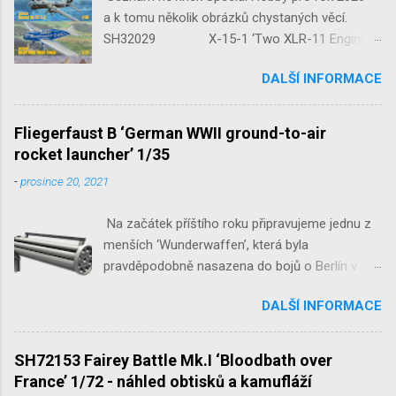
a k tomu několik obrázků chystaných věcí.
SH32029 X-15-1 ‘Two XLR-11 Engines’
1/32 reedice SH32035 D-3801
DALŠÍ INFORMACE
‘Guardians of Sion’ 1/32 SH32092
JB-2 Loon ‘US Version of V-1 Missile’
1/32 1/32 SH48052 Seafire
Fliegerfaust B ‘German WWII ground-to-air
Mk.III 1/48 reissue SH48160
rocket launcher’ 1/35
Baltimore Mk.I 1/48 ...
-
prosince 20, 2021
Na začátek příštího roku připravujeme jednu z
menších ‘Wunderwaffen’, která byla
pravděpodobně nasazena do bojů o Berlín v
květnu 1945. Jde o Fliegerfaust B, ruční
DALŠÍ INFORMACE
raketovou protiletadlovou zbraň. V setu 3148
detailní odlitky této zbraně, v měřítku 1/35,
doplní leptané popruhy nábojových schránek.
SH72153 Fairey Battle Mk.I ‘Bloodbath over
France’ 1/72 - náhled obtisků a kamufláží