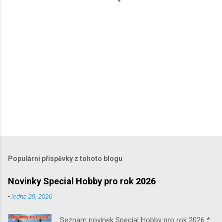
ř
e
Populární příspěvky z tohoto blogu
Novinky Special Hobby pro rok 2026
-
ledna 29, 2026
Seznam novinek Special Hobby pro rok 2026 *