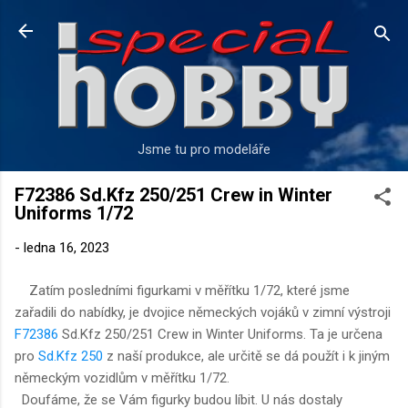
Přeskočit na hlavní obsah
Jsme tu pro modeláře
F72386 Sd.Kfz 250/251 Crew in Winter
Uniforms 1/72
-
ledna 16, 2023
Zatím posledními figurkami v měřítku 1/72, které jsme
zařadili do nabídky, je dvojice německých vojáků v zimní výstroji
F72386
Sd.Kfz 250/251 Crew in Winter Uniforms. Ta je určena
pro
Sd.Kfz 250
z naší produkce, ale určitě se dá použít i k jiným
německým vozidlům v měřítku 1/72.
Doufáme, že se Vám figurky budou líbit. U nás dostaly