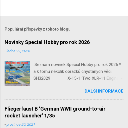
Populární příspěvky z tohoto blogu
Novinky Special Hobby pro rok 2026
-
ledna 29, 2026
Seznam novinek Special Hobby pro rok 2026 *
a k tomu několik obrázků chystaných věcí.
SH32029 X-15-1 ‘Two XLR-11 Engines’
1/32 reedice SH32035 D-3801
DALŠÍ INFORMACE
‘Guardians of Sion’ 1/32 SH32092
JB-2 Loon ‘US Version of V-1 Missile’
1/32 1/32 SH48052 Seafire
Fliegerfaust B ‘German WWII ground-to-air
Mk.III 1/48 reissue SH48160
rocket launcher’ 1/35
Baltimore Mk.I 1/48 ...
-
prosince 20, 2021