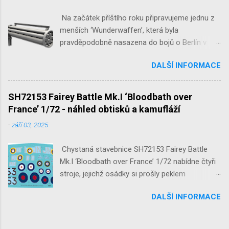
Na začátek příštího roku připravujeme jednu z
menších ‘Wunderwaffen’, která byla
pravděpodobně nasazena do bojů o Berlín v
květnu 1945. Jde o Fliegerfaust B, ruční
DALŠÍ INFORMACE
raketovou protiletadlovou zbraň. V setu 3148
detailní odlitky této zbraně, v měřítku 1/35,
doplní leptané popruhy nábojových schránek.
SH72153 Fairey Battle Mk.I ‘Bloodbath over
France’ 1/72 - náhled obtisků a kamufláží
-
září 03, 2025
Chystaná stavebnice SH72153 Fairey Battle
Mk.I ‘Bloodbath over France’ 1/72 nabídne čtyři
stroje, jejichž osádky si prošly peklem
protivzdušné palby a stíhačů na jaře 1940 nad
DALŠÍ INFORMACE
Francií a Belgií.