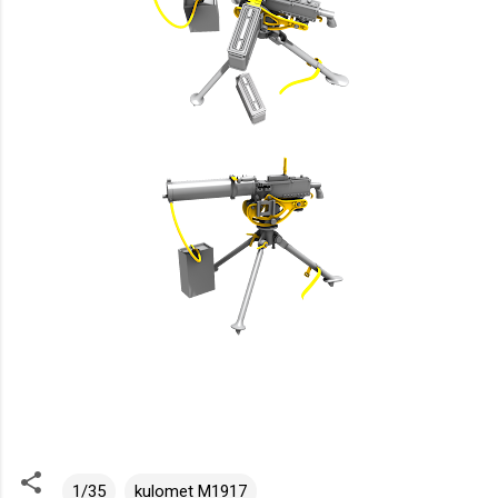
1/35
kulomet M1917