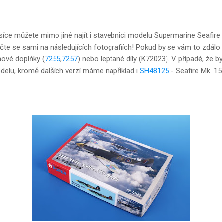
ce můžete mimo jiné najít i stavebnici modelu Supermarine Seafire 
čte se sami na následujících fotografiích! Pokud by se vám to zdálo
inové doplňky (
7255
,
7257
) nebo leptané díly (K72023). V případě, že by
elu, kromě dalších verzí máme například i
SH48125
- Seafire Mk. 1