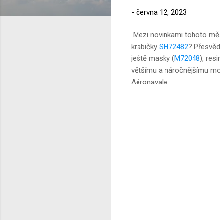
-
června 12, 2023
Mezi novinkami tohoto měsí
krabičky
SH72482
? Přesvěd
ještě masky (
M72048
), res
většímu a náročnějšímu mod
Aéronavale.