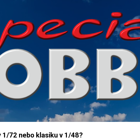
Přeskočit na hlavní obsah
v 1/72 nebo klasiku v 1/48?