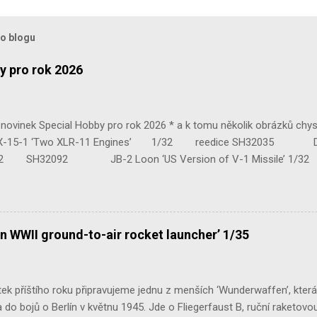
to blogu
y pro rok 2026
ovinek Special Hobby pro rok 2026 * a k tomu několik obrázků chy
 ‘Two XLR-11 Engines’ 1/32 reedice SH32035 D-3801 
H32092 JB-2 Loon ‘US Version of V-1 Missile’ 1
e Mk.III 1/48 reissue SH48160 Baltimore Mk.I 1/48 
n WWII ground-to-air rocket launcher’ 1/35
ek příštího roku připravujeme jednu z menších ‘Wunderwaffen’, kter
do bojů o Berlín v květnu 1945. Jde o Fliegerfaust B, ruční raketovou