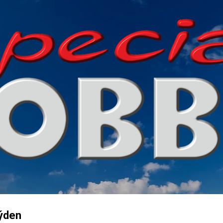
Přeskočit na hlavní obsah
týden