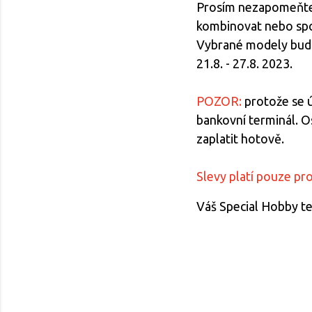
Prosím nezapomeňte, 
kombinovat nebo spo
Vybrané modely budou
21.8. - 27.8. 2023.
POZOR:
protože se 
bankovní terminál. O
zaplatit hotově.
Slevy platí pouze pr
Váš Special Hobby t
K
o