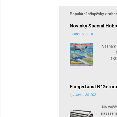
Populární příspěvky z toho
Novinky Special Hobb
-
ledna 29, 2026
Seznam n
X-15-1
1/32 S
Seafir
Fliegerfaust B ‘Germa
-
prosince 20, 2021
Na začát
nasazena 