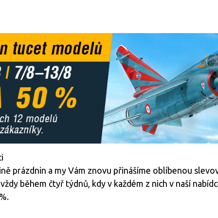
i
ině prázdnin a my Vám znovu přinášíme oblíbenou slevov
 vždy během čtyř týdnů, kdy v každém z nich v naší nabíd
0%.