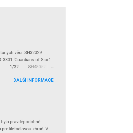
staných věcí. SH32029
‘Guardians of Sion’
/32 1/32 SH48052
...
DALŠÍ INFORMACE
á byla pravděpodobně
 protiletadlovou zbraň. V