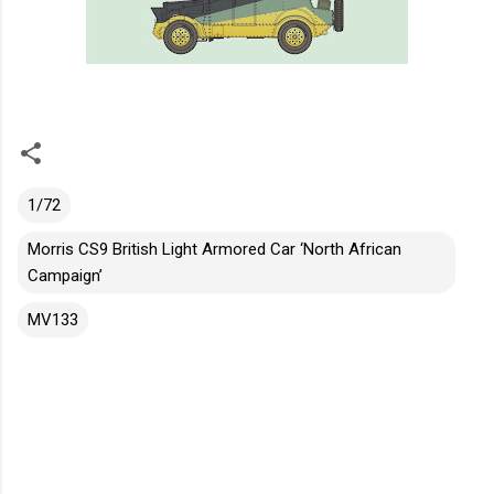
1/72
Morris CS9 British Light Armored Car ‘North African
Campaign’
MV133
K
o
m
e