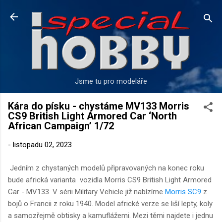
Přeskočit na hlavní obsah
Jsme tu pro modeláře
Kára do písku - chystáme MV133 Morris
CS9 British Light Armored Car ‘North
African Campaign’ 1/72
-
listopadu 02, 2023
Jedním z chystaných modelů připravovaných na konec roku
bude africká varianta vozidla Morris CS9 British Light Armored
Car - MV133. V sérii Military Vehicle již nabízíme
Morris SC9
z
bojů o Francii z roku 1940. Model africké verze se liší lepty, koly
a samozřejmě obtisky a kamuflážemi. Mezi těmi najdete i jednu