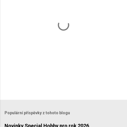
n
t
á
ř
e
Populární příspěvky z tohoto blogu
Novinky Special Hobby pro rok 2026