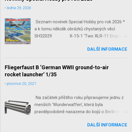
-
ledna 29, 2026
Seznam novinek Special Hobby pro rok 2026 *
a k tomu několik obrázků chystaných věcí.
SH32029 X-15-1 ‘Two XLR-11 Engines’
1/32 reedice SH32035 D-3801
DALŠÍ INFORMACE
‘Guardians of Sion’ 1/32 SH32092
JB-2 Loon ‘US Version of V-1 Missile’
1/32 1/32 SH48052 Seafire
Fliegerfaust B ‘German WWII ground-to-air
Mk.III 1/48 reissue SH48160
rocket launcher’ 1/35
Baltimore Mk.I 1/48 ...
-
prosince 20, 2021
Na začátek příštího roku připravujeme jednu z
menších ‘Wunderwaffen’, která byla
pravděpodobně nasazena do bojů o Berlín v
květnu 1945. Jde o Fliegerfaust B, ruční
DALŠÍ INFORMACE
raketovou protiletadlovou zbraň. V setu 3148