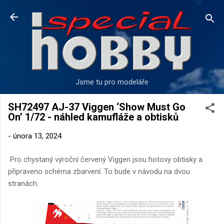
Přeskočit na hlavní obsah
Jsme tu pro modeláře
SH72497 AJ-37 Viggen ‘Show Must Go
On’ 1/72 - náhled kamufláže a obtisků
-
února 13, 2024
Pro chystaný výroční červený Viggen jsou hotovy obtisky a
připraveno schéma zbarvení. To bude v návodu na dvou
stranách.