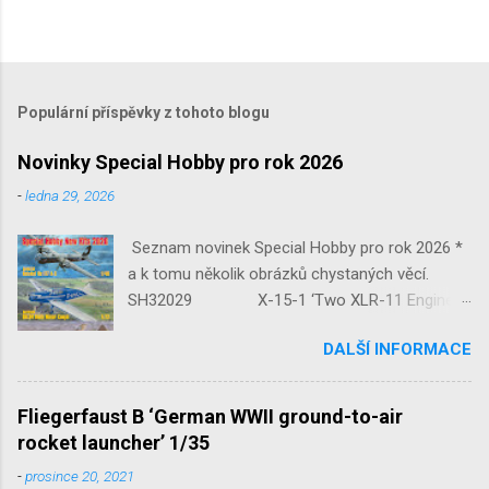
Populární příspěvky z tohoto blogu
Novinky Special Hobby pro rok 2026
-
ledna 29, 2026
Seznam novinek Special Hobby pro rok 2026 *
a k tomu několik obrázků chystaných věcí.
SH32029 X-15-1 ‘Two XLR-11 Engines’
1/32 reedice SH32035 D-3801
DALŠÍ INFORMACE
‘Guardians of Sion’ 1/32 SH32092
JB-2 Loon ‘US Version of V-1 Missile’
1/32 1/32 SH48052 Seafire
Fliegerfaust B ‘German WWII ground-to-air
Mk.III 1/48 reissue SH48160
rocket launcher’ 1/35
Baltimore Mk.I 1/48 ...
-
prosince 20, 2021