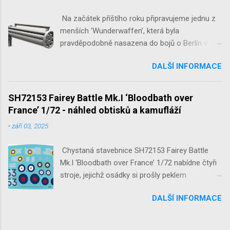
Na začátek příštího roku připravujeme jednu z
menších ‘Wunderwaffen’, která byla
pravděpodobně nasazena do bojů o Berlín v
květnu 1945. Jde o Fliegerfaust B, ruční
DALŠÍ INFORMACE
raketovou protiletadlovou zbraň. V setu 3148
detailní odlitky této zbraně, v měřítku 1/35,
doplní leptané popruhy nábojových schránek.
SH72153 Fairey Battle Mk.I ‘Bloodbath over
France’ 1/72 - náhled obtisků a kamufláží
-
září 03, 2025
Chystaná stavebnice SH72153 Fairey Battle
Mk.I ‘Bloodbath over France’ 1/72 nabídne čtyři
stroje, jejichž osádky si prošly peklem
protivzdušné palby a stíhačů na jaře 1940 nad
DALŠÍ INFORMACE
Francií a Belgií.