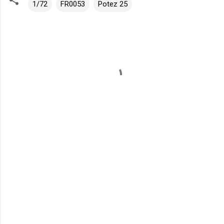
1/72
FR0053
Potez 25
K
o
m
e
n
t
á
ř
e