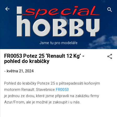
Přeskočit na hlavní obsah
Jsme tu pro modeláře
FR0053 Potez 25 ‘Renault 12 Kg’ -
pohled do krabičky
-
května 21, 2024
Pohled do krabičky Poteze 25 s pětsepadesáti koňovým
motorem Renault. Stavebnice
FR0053
je jednou ze dvou, které jsme připravili na zakázku firmy
Azur/Frrom, ale je možné je zakoupit i u nás.