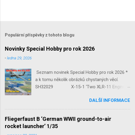
Populární příspěvky z tohoto blogu
Novinky Special Hobby pro rok 2026
-
ledna 29, 2026
Seznam novinek Special Hobby pro rok 2026 *
a k tomu několik obrázků chystaných věcí.
SH32029 X-15-1 ‘Two XLR-11 Engines’
1/32 reedice SH32035 D-3801
DALŠÍ INFORMACE
‘Guardians of Sion’ 1/32 SH32092
JB-2 Loon ‘US Version of V-1 Missile’
1/32 1/32 SH48052 Seafire
Fliegerfaust B ‘German WWII ground-to-air
Mk.III 1/48 reissue SH48160
rocket launcher’ 1/35
Baltimore Mk.I 1/48 ...