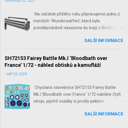
-
prosince 20, 2021
Na začátek příštího roku připravujeme jednu z
menších ‘Wunderwaffen’, která byla
pravděpodobně nasazena do bojů o Berlín v
květnu 1945. Jde o Fliegerfaust B, ruční
DALŠÍ INFORMACE
raketovou protiletadlovou zbraň. V setu 3148
detailní odlitky této zbraně, v měřítku 1/35,
doplní leptané popruhy nábojových schránek.
SH72153 Fairey Battle Mk.I ‘Bloodbath over
France’ 1/72 - náhled obtisků a kamufláží
-
září 03, 2025
Chystaná stavebnice SH72153 Fairey Battle
Mk.I ‘Bloodbath over France’ 1/72 nabídne čtyři
stroje, jejichž osádky si prošly peklem
protivzdušné palby a stíhačů na jaře 1940 nad
DALŠÍ INFORMACE
Francií a Belgií.