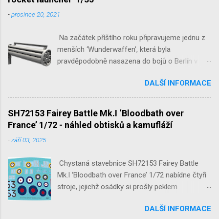
Baltimore Mk.I 1/48 ...
-
prosince 20, 2021
Na začátek příštího roku připravujeme jednu z
menších ‘Wunderwaffen’, která byla
pravděpodobně nasazena do bojů o Berlín v
květnu 1945. Jde o Fliegerfaust B, ruční
DALŠÍ INFORMACE
raketovou protiletadlovou zbraň. V setu 3148
detailní odlitky této zbraně, v měřítku 1/35,
doplní leptané popruhy nábojových schránek.
SH72153 Fairey Battle Mk.I ‘Bloodbath over
France’ 1/72 - náhled obtisků a kamufláží
-
září 03, 2025
Chystaná stavebnice SH72153 Fairey Battle
Mk.I ‘Bloodbath over France’ 1/72 nabídne čtyři
stroje, jejichž osádky si prošly peklem
protivzdušné palby a stíhačů na jaře 1940 nad
DALŠÍ INFORMACE
Francií a Belgií.