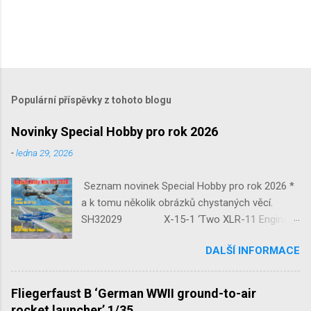
Populární příspěvky z tohoto blogu
Novinky Special Hobby pro rok 2026
-
ledna 29, 2026
Seznam novinek Special Hobby pro rok 2026 *
a k tomu několik obrázků chystaných věcí.
SH32029 X-15-1 ‘Two XLR-11 Engines’
1/32 reedice SH32035 D-3801
DALŠÍ INFORMACE
‘Guardians of Sion’ 1/32 SH32092
JB-2 Loon ‘US Version of V-1 Missile’
1/32 1/32 SH48052 Seafire
Fliegerfaust B ‘German WWII ground-to-air
Mk.III 1/48 reissue SH48160
rocket launcher’ 1/35