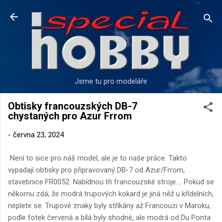
Přeskočit na hlavní obsah
Jsme tu pro modeláře
Obtisky francouzských DB-7
chystaných pro Azur Frrom
-
června 23, 2024
Není to sice pro náš model, ale je to naše práce. Takto
vypadají obtisky pro připravovaný DB-7 od Azur/Frrom,
stavebnice FR0052. Nabídnou tři francouzské stroje.... Pokud se
někomu zdá, že modrá trupových kokard je jiná něž u křídelních,
neplete se. Trupové znaky byly stříkány až Francouzi v Maroku,
podle fotek červená a bílá byly shodné, ale modrá od Du Ponta