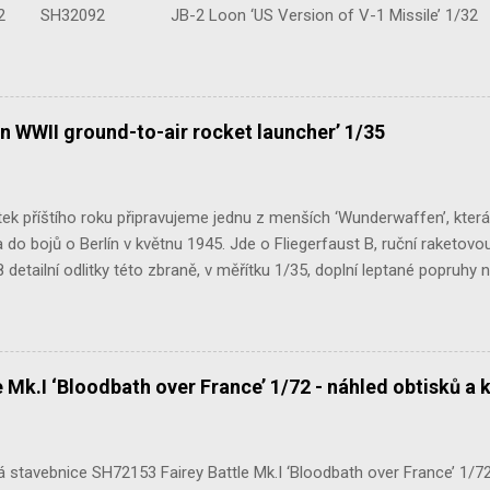
H32092 JB-2 Loon ‘US Version of V-1 Missile’ 1
e Mk.III 1/48 reissue SH48160 Baltimore Mk.I 1/48 
n WWII ground-to-air rocket launcher’ 1/35
ek příštího roku připravujeme jednu z menších ‘Wunderwaffen’, kter
do bojů o Berlín v květnu 1945. Jde o Fliegerfaust B, ruční raketovou
 detailní odlitky této zbraně, v měřítku 1/35, doplní leptané popruhy
 Mk.I ‘Bloodbath over France’ 1/72 - náhled obtisků a 
stavebnice SH72153 Fairey Battle Mk.I ‘Bloodbath over France’ 1/72 n