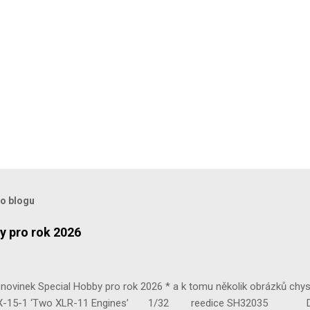
to blogu
y pro rok 2026
ovinek Special Hobby pro rok 2026 * a k tomu několik obrázků chy
 ‘Two XLR-11 Engines’ 1/32 reedice SH32035 D-3801 