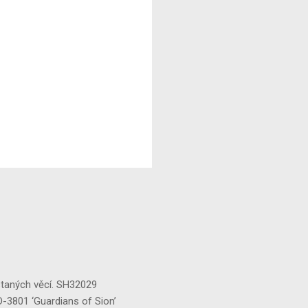
staných věcí. SH32029
‘Guardians of Sion’