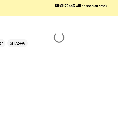
er
SH72446