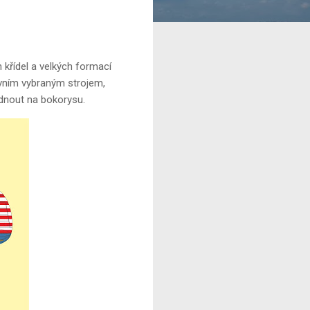
křídel a velkých formací
Prvním vybraným strojem,
édnout na bokorysu.