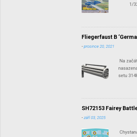
1/32 S
Seafir
Fliegerfaust B ‘Germa
-
prosince 20, 2021
Na začát
nasazena 
setu 3148
SH72153 Fairey Battle
-
září 03, 2025
Chystaná 