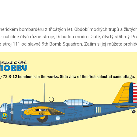
rickém bombardéru z třicátých let. Období modrých trupů a žlutých 
er nabídne čtyři různé stroje, tři budou modro-žluté, čtvrtý stříbrný. 
de stroj 111 od slavné 9th Bomb Squadron. Zatím si jej můžete prohl