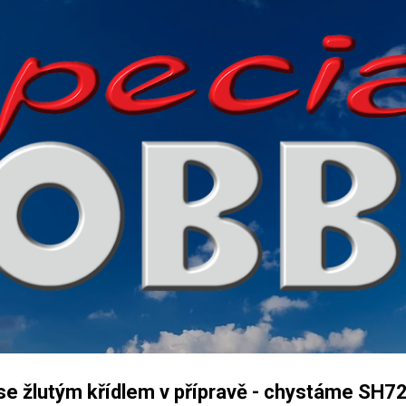
Přeskočit na hlavní obsah
se žlutým křídlem v přípravě - chystáme SH7