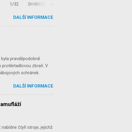
/32 1/32 SH48052
...
DALŠÍ INFORMACE
á byla pravděpodobně
 protiletadlovou zbraň. V
 nábojových schránek.
DALŠÍ INFORMACE
kamufláží
abídne čtyři stroje, jejichž