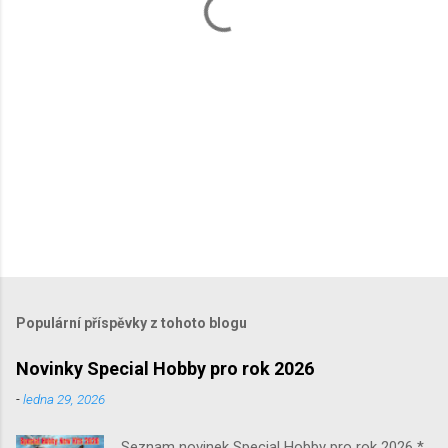
ř
e
Populární příspěvky z tohoto blogu
Novinky Special Hobby pro rok 2026
-
ledna 29, 2026
Seznam novinek Special Hobby pro rok 2026 *