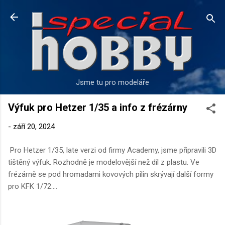
Přeskočit na hlavní obsah
Jsme tu pro modeláře
Výfuk pro Hetzer 1/35 a info z frézárny
-
září 20, 2024
Pro Hetzer 1/35, late verzi od firmy Academy, jsme připravili 3D
tištěný výfuk. Rozhodně je modelovější než díl z plastu. Ve
frézárně se pod hromadami kovových pilin skrývají další formy
pro KFK 1/72....