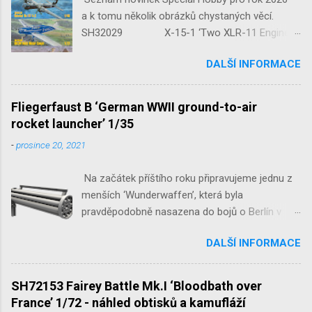
a k tomu několik obrázků chystaných věcí.
SH32029 X-15-1 ‘Two XLR-11 Engines’
1/32 reedice SH32035 D-3801
DALŠÍ INFORMACE
‘Guardians of Sion’ 1/32 SH32092
JB-2 Loon ‘US Version of V-1 Missile’
1/32 1/32 SH48052 Seafire
Fliegerfaust B ‘German WWII ground-to-air
Mk.III 1/48 reissue SH48160
rocket launcher’ 1/35
Baltimore Mk.I 1/48 ...
-
prosince 20, 2021
Na začátek příštího roku připravujeme jednu z
menších ‘Wunderwaffen’, která byla
pravděpodobně nasazena do bojů o Berlín v
květnu 1945. Jde o Fliegerfaust B, ruční
DALŠÍ INFORMACE
raketovou protiletadlovou zbraň. V setu 3148
detailní odlitky této zbraně, v měřítku 1/35,
doplní leptané popruhy nábojových schránek.
SH72153 Fairey Battle Mk.I ‘Bloodbath over
France’ 1/72 - náhled obtisků a kamufláží